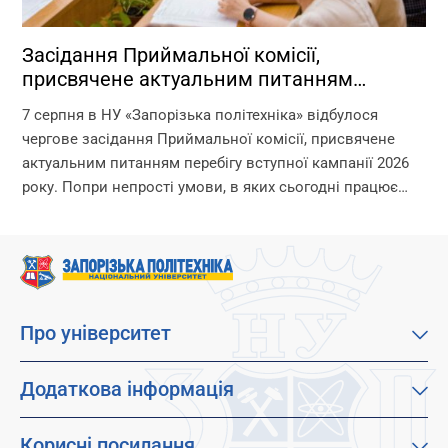
Засідання Приймальної комісії,
присвячене актуальним питанням
перебігу вступної кампанії 2026 року
7 серпня в НУ «Запорізька політехніка» відбулося
чергове засідання Приймальної комісії, присвячене
актуальним питанням перебігу вступної кампанії 2026
року. Попри непрості умови, в яких сьогодні працює
університет, уся команда Приймальної комісії докладає
максимум зусиль, щоб...
Про університет
Про наш університет
Місія, візія та цінності
Додаткова інформація
Цілі сталого розвитку
Каталог освітніх програм
Факультети
Дистанційне навчання
Корисні посилання