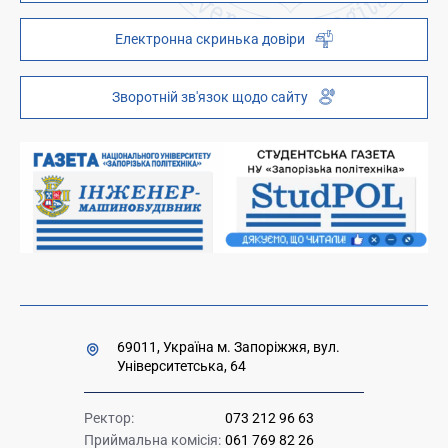
Наукова бібліотека
ZP - QR code
Електронна скринька довіри
Телефонний довідник
ZP-Link
Інституційний репозиторій
Молодіжний хаб «FREETIME»
Зворотній зв'язок щодо сайту
Платні послуги
Вакансії науково-педагогічних посад
Накази та розпорядження для оприлюднення
Міністерство освіти і науки України
Урядова "гаряча лінія" 1545
69011, Україна м. Запоріжжя, вул.
Університетська, 64
Ректор:
073 212 96 63
Приймальна комісія:
061 769 82 26