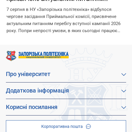
перебігу вступної кампанії 2026 року
7 серпня в НУ «Запорізька політехніка» відбулося
чергове засідання Приймальної комісії, присвячене
актуальним питанням перебігу вступної кампанії 2026
року. Попри непрості умови, в яких сьогодні працює
університет, уся команда Приймальної комісії докладає
максимум зусиль, щоб...
Про університет
Про наш університет
Місія, візія та цінності
Додаткова інформація
Цілі сталого розвитку
Каталог освітніх програм
Факультети
Дистанційне навчання
Корисні посилання
Абітурієнтам
Працевлаштування
Гуртожитки
Студентам
Дитячо-юнацький науковий університет (ДЮНУ)
Стипендії і гранти
Корпоративна пошта
Центри та відділи
Відокремлені структурні підрозділи
Брендбук