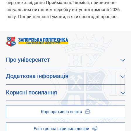
чергове засідання Приймальної комісії, присвячене
актуальним питанням перебігу вступної кампанії 2026
року. Попри непрості умови, в яких сьогодні працює
університет, уся команда Приймальної комісії докладає
максимум зусиль, щоб...
Про університет
Про наш університет
Місія, візія та цінності
Додаткова інформація
Цілі сталого розвитку
Каталог освітніх програм
Факультети
Дистанційне навчання
Корисні посилання
Абітурієнтам
Працевлаштування
Гуртожитки
Студентам
Дитячо-юнацький науковий університет (ДЮНУ)
Стипендії і гранти
Корпоративна пошта
Центри та відділи
Відокремлені структурні підрозділи
Брендбук
Наукова бібліотека
ZP - QR code
Електронна скринька довіри
Телефонний довідник
ZP-Link