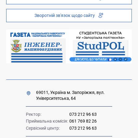
Інституційний репозиторій
Молодіжний хаб «FREETIME»
Зворотній зв'язок щодо сайту
Платні послуги
Вакансії науково-педагогічних посад
Накази та розпорядження для оприлюднення
Міністерство освіти і науки України
Урядова "гаряча лінія" 1545
69011, Україна м. Запоріжжя, вул.
Університетська, 64
Ректор:
073 212 96 63
Приймальна комісія:
061 769 82 26
Сервісний центр:
073 212 96 63