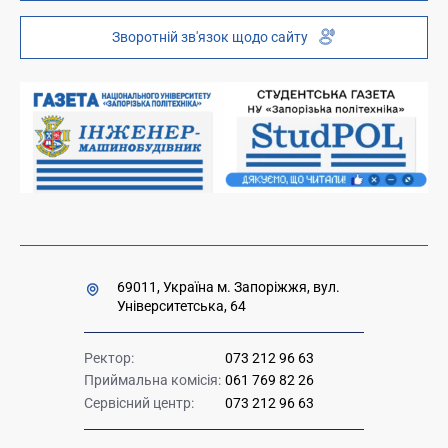
Інституційний репозиторій
Молодіжний хаб «FREETIME»
Зворотній зв'язок щодо сайту
Платні послуги
Вакансії науково-педагогічних посад
Накази та розпорядження для оприлюднення
Міністерство освіти і науки України
Урядова "гаряча лінія" 1545
69011, Україна м. Запоріжжя, вул.
Університетська, 64
Ректор:
073 212 96 63
Приймальна комісія:
061 769 82 26
Сервісний центр:
073 212 96 63