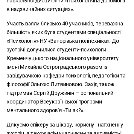
навчальної дисципліни «Психологічна допомога
в надзвичайних ситуаціях».
Участь взяли близько 40 учасників, переважна
більшість яких була студентами спеціальності
«Психологія» НУ «Запорізька політехніка». До
зустрічі долучилися студенти-психологи
Кременчуцького національного університету
імені Михайла Остроградського разом із
завідувачкою кафедри психології, педагогіки та
філософії Ольгою Литвиновою. Захід також
підтримав Сергій Дружинін — регіональний
координатор Всеукраїнської програми
ментального здоров’я «Ти як?».
Дякуємо спікеру за цікаву, корисну і натхненну
зустріч, а також всім учасникам за активність!