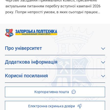
чергове засідання Приймальної комісії, присвячене
актуальним питанням перебігу вступної кампанії 2026
року. Попри непрості умови, в яких сьогодні працює
університет, уся команда Приймальної комісії докладає
максимум зусиль, щоб...
Про університет
Про наш університет
Місія, візія та цінності
Додаткова інформація
Цілі сталого розвитку
Каталог освітніх програм
Факультети
Дистанційне навчання
Корисні посилання
Абітурієнтам
Працевлаштування
Гуртожитки
Студентам
Дитячо-юнацький науковий університет (ДЮНУ)
Стипендії і гранти
Корпоративна пошта
Центри та відділи
Відокремлені структурні підрозділи
Брендбук
Наукова бібліотека
ZP - QR code
Електронна скринька довіри
Телефонний довідник
ZP-Link