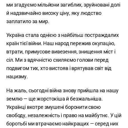
ми згадуємо мільйони загиблих, зруйновані долі
й надзвичайно високу ціну, яку людство
заплатило за мир.
Україна стала однією з найбільш постраждалих
країн тієї війни. Наш народ пережив окупацію,
втрати, примусове вивезення, знищення міст і
сіл. Ми з вдячністю схиляємо голови перед
подвигом тих, хто вистояв і врятував світ від
нацизму.
На жаль, сьогодні війна знову прийшла на нашу
землю — ще жорстокіша й безжальніша.
Українці вкотре змушені боронити свою
свободу, незалежність і право на майбутнє. У цій
боротьбі ми втрачаємо найкращих — серед них