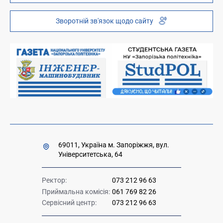
Інституційний репозиторій
Молодіжний хаб «FREETIME»
Зворотній зв'язок щодо сайту
Платні послуги
Вакансії науково-педагогічних посад
Накази та розпорядження для оприлюднення
Міністерство освіти і науки України
Урядова "гаряча лінія" 1545
69011, Україна м. Запоріжжя, вул.
Університетська, 64
Ректор:
073 212 96 63
Приймальна комісія:
061 769 82 26
Сервісний центр:
073 212 96 63