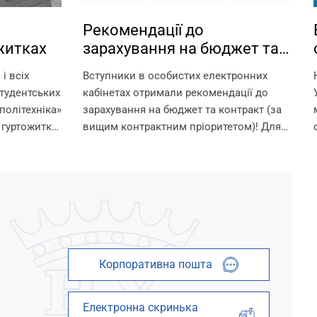
Рекомендації до
житках
зарахування на бюджет та
контракт
і всіх
Вступники в особистих електронних
тудентських
кабінетах отримали рекомендації до
політехніка»
зарахування на бюджет та контракт (за
 гуртожитки
вищим контрактним пріоритетом)! Для
 умови для
зарахування на омріяну спеціальність
шканців.
необхідно до 18:00 11 серпня виконати
ти в
вимоги до зарахування: 1. Підтвердити
 їх...
вибір місце...
Корпоративна пошта
Електронна скринька