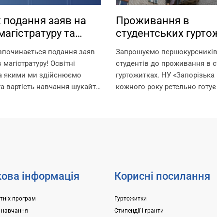
 подання заяв на
Проживання в
магістратуру та
студентських гурто
туру
зпочинається подання заяв
Запрошуємо першокурсників 
 магістратуру! Освітні
студентів до проживання в с
за якими ми здійснюємо
гуртожитках. НУ «Запорізька 
та вартість навчання шукайте
кожного року ретельно готує
ням:
для поселення, покращуючи
.edu.ua/specialities/master/
комфортного проживання ме
ків, які пропустили етап
Університет може розміщува
ступних іспитів в
гуртожитках студентів, а також
і, заплановано проведення...
ова інформація
Корисні посилання
ітніх програм
Гуртожитки
 навчання
Стипендії і гранти