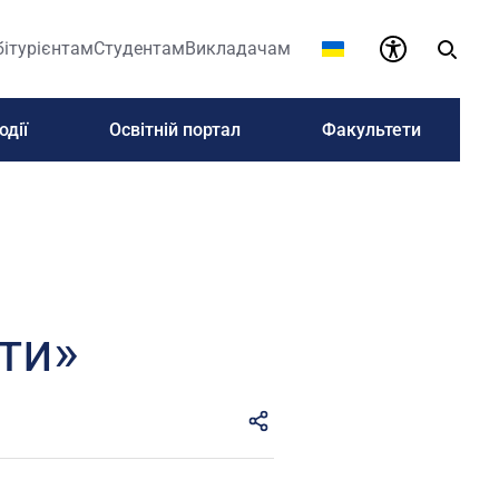
бітурієнтам
Студентам
Викладачам
одії
Освітній портал
Факультети
іти»