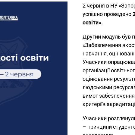
2 червня в НУ «Запор
успішно проведено
освіти».
Другий модуль був 
«Забезпечення якост
навчання, оцінюванн
Учасники опрацювал
організації освітньо
оцінювання результа
людськими ресурсам
вимог забезпечення 
критеріїв акредитаці
Учасники розглянул
– принципи студент