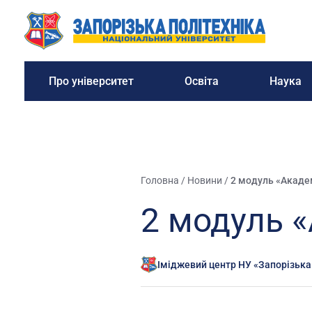
Про університет
Освіта
Наука
Головна
/
Новини
/
2 модуль «Академ
2 модуль «
Іміджевий центр НУ «Запорізька