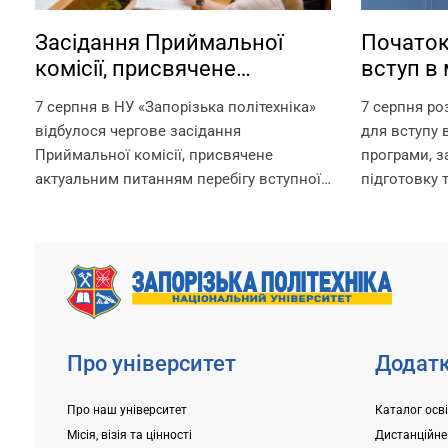
Засідання Приймальної
Початок
комісії, присвячене
вступ в 
актуальним питанням
аспіран
7 серпня в НУ «Запорізька політехніка»
7 серпня ро
перебігу вступної кампанії
відбулося чергове засідання
для вступу в
2026 року
Приймальної комісії, присвячене
програми, 
актуальним питанням перебігу вступної
підготовку 
кампанії 2026 року. Попри непрості
за посилан
умови, в яких сьогодні працює
https://pk.zp
університет, уся команда Приймальної
Для вступни
комісії докладає максимум зусиль,
складання в
щоб...
університет
Про університет
Додатк
Про наш університет
Каталог осв
Місія, візія та цінності
Дистанційне