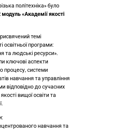
ізька політехніка» було
2 модуль «Академії якості
присвячений темі
і освітньої програми:
я та людські ресурси».
и ключові аспекти
го процесу, системи
тів навчання та управління
и відповідно до сучасних
якості вищої освіти та
ї.
и:
оцентрованого навчання та