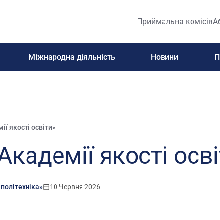
Приймальна комісія
А
Міжнародна діяльність
Новини
П
ії якості освіти»
Академії якості осв
 політехніка»
10 Червня 2026