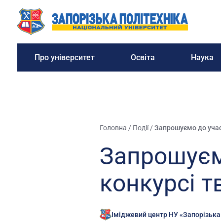
Про університет
Освіта
Наука
Головна
/
Події
/
Запрошуємо до участ
Запрошуємо
конкурсі т
Іміджевий центр НУ «Запорізька