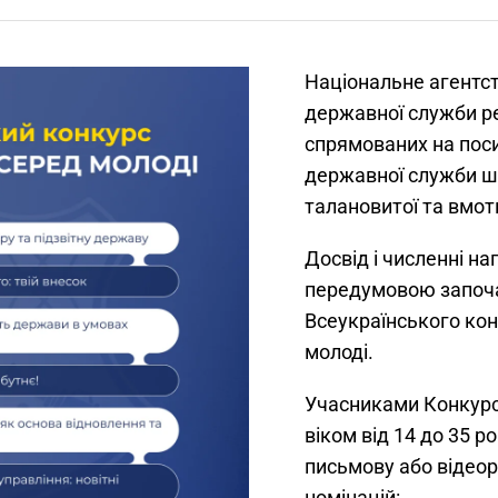
Національне агентст
державної служби ре
спрямованих на пос
державної служби ш
талановитої та вмот
Досвід і численні на
передумовою започа
Всеукраїнського кон
молоді.
Учасниками Конкурс
віком від 14 до 35 р
письмову або відеор
номінацій: