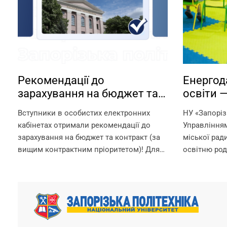
Рекомендації до
Енергод
зарахування на бюджет та
освіти 
контракт
садки —
Вступники в особистих електронних
НУ «Запоріз
Запорізь
кабінетах отримали рекомендації до
Управлінням
зарахування на бюджет та контракт (за
міської рад
вищим контрактним пріоритетом)! Для
освітню род
зарахування на омріяну спеціальність
Запорізької
необхідно до 18:00 11 серпня виконати
режимі прац
вимоги до зарахування: 1. Підтвердити
початкова 
вибір місце...
гарантуємо? 