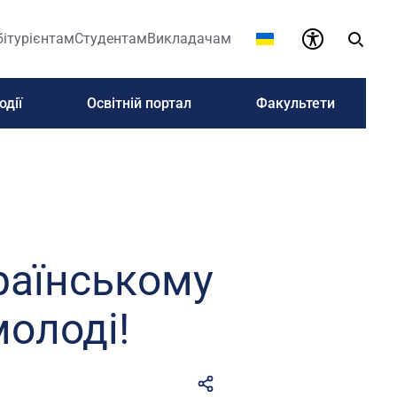
бітурієнтам
Студентам
Викладачам
одії
Освітній портал
Факультети
раїнському
молоді!