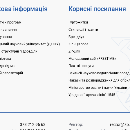
ова інформація
Корисні посилання
ітніх програм
Гуртожитки
 навчання
Стипендії і гранти
ування
Брендбук
ький науковий університет (ДЮНУ)
ZP - QR code
 структурні підрозділи
ZP-Link
ліотека
Молодіжний хаб «FREETIME»
довідник
Платні послуги
ий репозиторій
Вакансії науково-педагогічних посад
Накази та розпорядження для опри
Міністерство освіти і науки України
Урядова "гаряча лінія" 1545
073 212 96 63
Ректор:
rector@zp