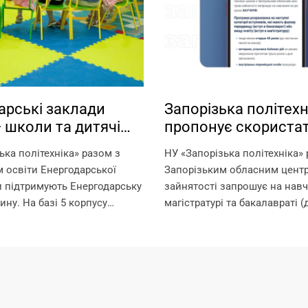
арські заклади
Запорізька політехн
— школи та дитячі
пропонує скориста
 працюють на базі
можливістю навчан
ька політехніка» разом з
НУ «Запорізька політехніка» 
кої політехніки!
ваучерами!
 освіти Енергодарської
Запорізьким обласним цент
и підтримують Енергодарську
зайнятості запрошує на нав
ину. На базі 5 корпусу
магістратурі та бакалавраті (
 політехніки в офлайн-
отримання другої вищої осві
юють: – дитячі садки –
рахунок ваучерів. Що таке в
школа – ліцей Що ми
документ, який видається 
–...
службою зайнятості та...