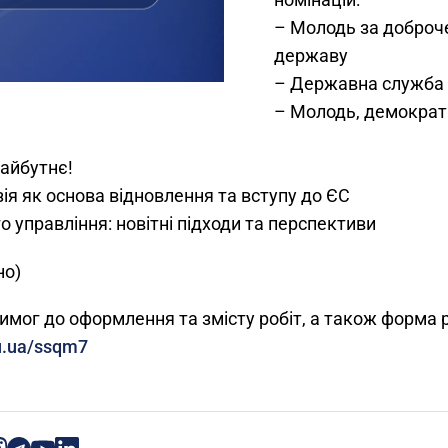
– Молодь за доброче
державу
– Державна служба 
– Молодь, демократі
айбутнє!
зія як основа відновлення та вступу до ЄС
о управління: новітні підходи та перспективи
но)
мог до оформлення та змісту робіт, а також форма р
du.ua/ssqm7