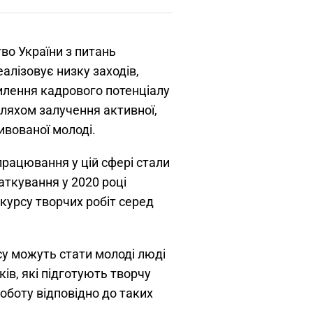
во України з питань
алізовує низку заходів,
илення кадрового потенціалу
ляхом залучення активної,
ивованої молоді.
працювання у цій сфері стали
ткування у 2020 році
курсу творчих робіт серед
у можуть стати молоді люді
оків, які підготують творчу
оботу відповідно до таких