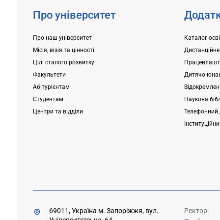
Про університет
Додатк
Про наш університет
Каталог осв
Місія, візія та цінності
Дистанційне
Цілі сталого розвитку
Працевлашт
Факультети
Дитячо-юнац
Абітурієнтам
Відокремлені
Студентам
Наукова біб
Центри та відділи
Телефонний 
Інституційн
69011, Україна м. Запоріжжя, вул.
Ректор:
Університетська, 64