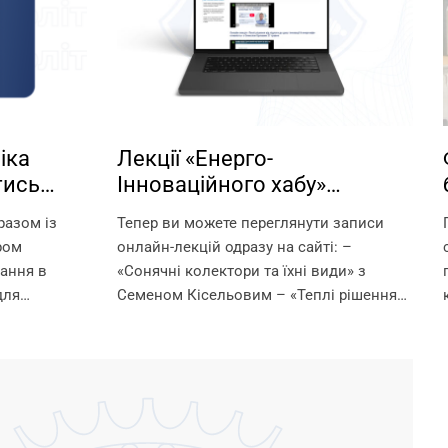
іка
Лекції «Енерго-
тись
Інноваційного хабу»
ня за
Запорізької політехніки у
разом із
Тепер ви можете переглянути записи
вільному доступі!
ром
онлайн-лекцій одразу на сайті: –
чання в
«Сонячні колектори та їхні види» з
для
Семеном Кісельовим – «Теплі рішення
ти) за
від підлоги до даху: інновації й
аучер? Це
енергоефективність» з Олексієм
Державною
Орловим – «Насоси Dab та...