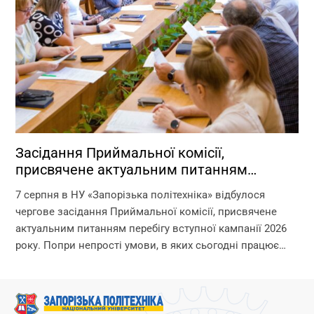
Засідання Приймальної комісії,
присвячене актуальним питанням
перебігу вступної кампанії 2026 року
7 серпня в НУ «Запорізька політехніка» відбулося
чергове засідання Приймальної комісії, присвячене
актуальним питанням перебігу вступної кампанії 2026
року. Попри непрості умови, в яких сьогодні працює
університет, уся команда Приймальної комісії докладає
максимум зусиль, щоб...