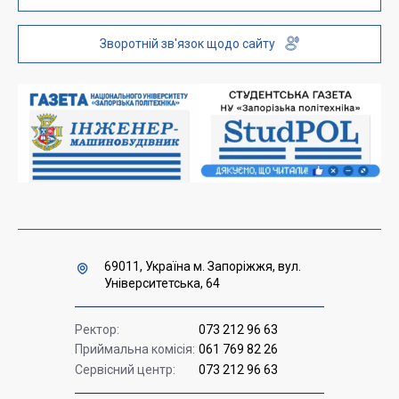
Інституційний репозиторій
Молодіжний хаб «FREETIME»
Зворотній зв'язок щодо сайту
Платні послуги
Вакансії науково-педагогічних посад
Накази та розпорядження для оприлюднення
Міністерство освіти і науки України
Урядова "гаряча лінія" 1545
69011, Україна м. Запоріжжя, вул.
Університетська, 64
Ректор:
073 212 96 63
Приймальна комісія:
061 769 82 26
Сервісний центр:
073 212 96 63