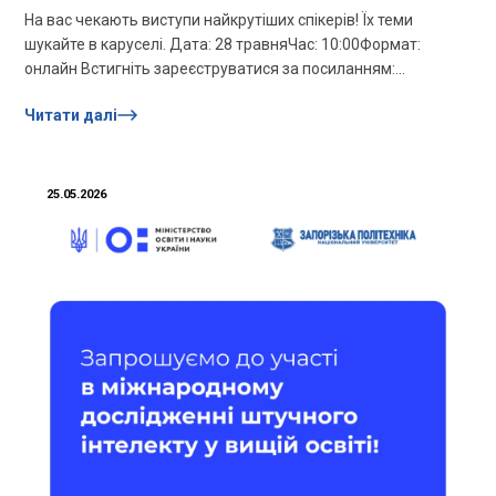
На вас чекають виступи найкрутіших спікерів! Їх теми
шукайте в каруселі. Дата: 28 травняЧас: 10:00Формат:
онлайн Встигніть зареєструватися за посиланням:
https://zp.edu.ua/youth-science-2026/ За результатами
Читати далі
участі у...
25.05.2026