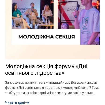
Молодіжна секція форуму «Дні
освітнього лідерства»
Запрошуємо взяти участь у традиційному Всеукраїнському
форумі «Дні освітнього лідерства», у молодіжній секції! Тема
— «Студенти як співтворці університету: де закінчуються
правила і починаються можливості»...
Читати далі