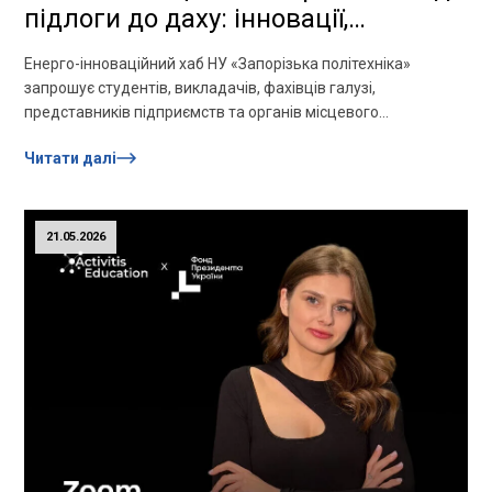
підлоги до даху: інновації,
енергоефективність, комфорт,
Енерго-інноваційний хаб НУ «Запорізька політехніка»
практичність»!
запрошує студентів, викладачів, фахівців галузі,
представників підприємств та органів місцевого
самоврядування на онлайн-лекцію «Теплі рішення від
Читати далі
підлоги до даху: інновації,...
21.05.2026