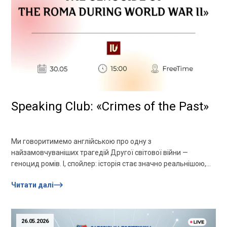
Speaking Club: «Crimes of the Past»
Ми говоритимемо англійською про одну з
найзамовчуваніших трагедій Другої світової війни —
геноцид ромів. І, спойлер: історія стає значно реальнішою,
коли ти не просто слухаєш,...
Читати далі
26.05.2026