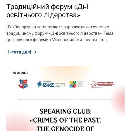
Традиційний форум «Дні
освітнього лідерства»
НУ «Запорізька політехніка» запрошує взяти участь у
традиційному форумі «Дні освітнього лідерства»! Тема
цьогорічного форуму: «Між правилами і реальністю:
гнучкість без втрати якості»Для кого? Керівники...
Читати далі
26.05.2026