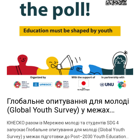
Глобальне опитування для молоді
(Global Youth Survey) у межах
підготовки до Post–2030 Youth
ЮНЕСКО разом із Мережею молоді та студентів SDG 4
Education and Learning Agenda
запускає Глобальне опитування для молоді (Global Youth
Survey) у межах підготовки до Post–2030 Youth Education