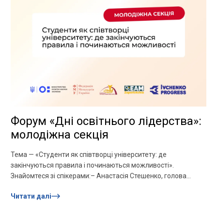
Форум «Дні освітнього лідерства»:
молодіжна секція
Тема — «Студенти як співтворці університету: де
закінчуються правила і починаються можливості».
Знайомтеся зі спікерами:– Анастасія Стешенко, голова
студентського самоврядування НУ «Запорізька політехніка»,
Читати далі
заступниця голови...