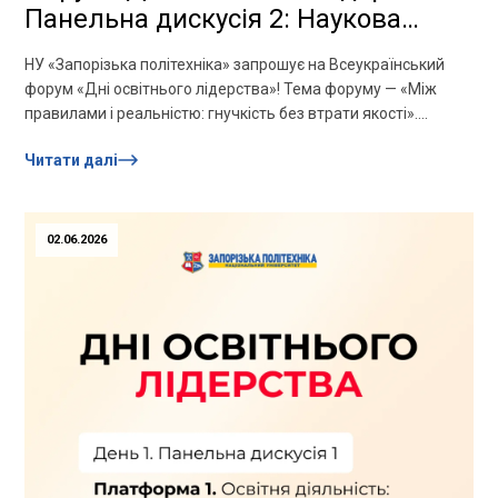
Панельна дискусія 2: Наукова
діяльність університету в нових
НУ «Запорізька політехніка» запрошує на Всеукраїнський
реаліях: результативність,
форум «Дні освітнього лідерства»! Тема форуму — «Між
інновації, трансфер і стійкість
правилами і реальністю: гнучкість без втрати якості».
Панельна дискусія 2:Платформа 2....
Читати далі
02.06.2026