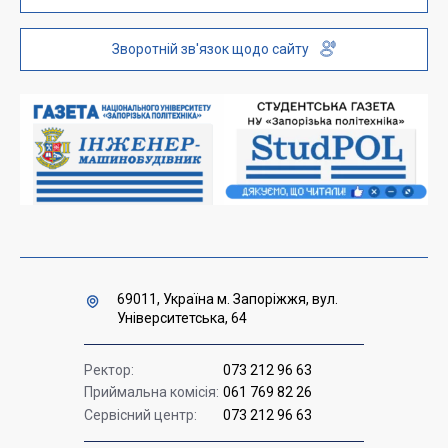
Інституційний репозиторій
Молодіжний хаб «FREETIME»
Зворотній зв'язок щодо сайту
Платні послуги
Вакансії науково-педагогічних посад
Накази та розпорядження для оприлюднення
Міністерство освіти і науки України
Урядова "гаряча лінія" 1545
69011, Україна м. Запоріжжя, вул.
Університетська, 64
Ректор:
073 212 96 63
Приймальна комісія:
061 769 82 26
Сервісний центр:
073 212 96 63