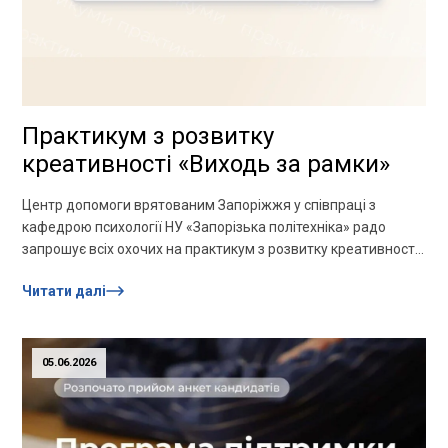
Практикум з розвитку
креативності «Виходь за рамки»
Центр допомоги врятованим Запоріжжя у співпраці з
кафедрою психології НУ «Запорізька політехніка» радо
запрошує всіх охочих на практикум з розвитку креативності
«Виходь за рамки»!Дата: 12 червняЧас:
Читати далі
11:00Формат: ZOOM...
05.06.2026