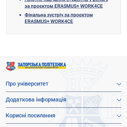
за проєктом ERASMUS+ WORK4CE
Фінальна зустріч за проєктом
ERASMUS+ WORK4CE
Про університет
Про наш університет
Місія, візія та цінності
Додаткова інформація
Цілі сталого розвитку
Каталог освітніх програм
Факультети
Дистанційне навчання
Корисні посилання
Абітурієнтам
Працевлаштування
Гуртожитки