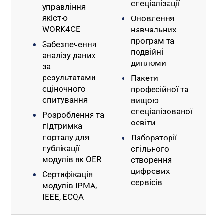
спеціалізації
управління
якістю
Оновлення
WORK4CE
навчальних
програм та
Забезпечення
подвійні
аналізу даних
дипломи
за
результатами
Пакети
оціночного
професійної та
опитування
вищою
спеціалізованої
Розроблення та
освіти
підтримка
порталу для
Лабораторії
публікації
спільного
модулів як OER
створення
цифрових
Сертифікація
сервісів
модулів IPMA,
IEEE, ECQA