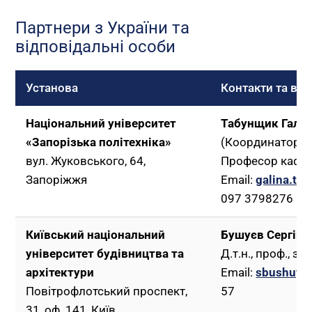
Партнери з України та
відповідальні особи
Установа
Контакти та від
Національний університет
Табунщик Гали
«Запорізька політехніка»
(Координатор)
вул. Жуковського, 64,
Професор кафед
Запоріжжя
Email:
galina.ta
097 3798276
Київський національний
Бушуєв Сергій
університет будівництва та
Д.т.н., проф., з
архітектури
Email:
sbushuye
Повітрофлотський проспект,
57
31, оф. 141, Київ