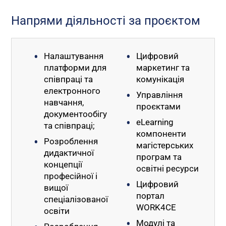
Напрями діяльності за проєктом
Налаштування
Цифровий
платформи для
маркетинг та
співпраці та
комунікація
електронного
Управління
навчання,
проєктами
документообігу
eLearning
та співпраці;
компоненти
Розроблення
магістерських
дидактичної
програм та
концепції
освітні ресурси
професійної і
Цифровий
вищої
портал
спеціалізованої
WORK4CE
освіти
Модулі та