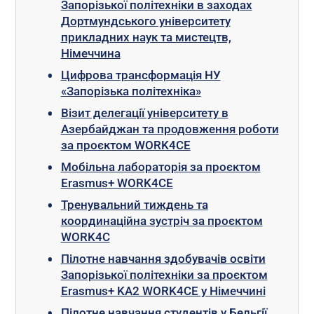
Запорізької політехніки в заходах
Дортмундського університету
прикладних наук та мистецтв,
Німеччина
Цифрова трансформація НУ
«Запорізька політехніка»
Візит делегації університету в
Азербайджан та продовження роботи
за проєктом WORK4CE
Мобільна лабораторія за проєктом
Erasmus+ WORK4CE
Тренувальний тиждень та
координаційна зустріч за проєктом
WORK4C
Пілотне навчання здобувачів освіти
Запорізької політехніки за проєктом
Erasmus+ KA2 WORK4CE у Німеччині
Пілотне навчання студентів у Бельгії