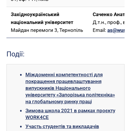
Західноукраїнський
Саченко Анатол
національний університет
Д.т.н., проф., в
Майдан перемоги 3, Тернопіль
Email:
as@wunu.
Події:
Міждоменні компетентності для
покращення працевлаштування
випускників Національного
університету «Запорізька політехніка»
на глобальному ринку праці
Зимова школа 2021 в рамках проєкту
WORK4CЕ
Участь студентів та викладачів