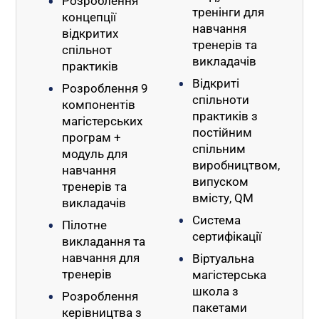
Розроблення
тренінги для
концепції
навчання
відкритих
тренерів та
спільнот
викладачів
практиків
Відкриті
Розроблення 9
спільноти
компонентів
практиків з
магістерських
постійним
програм +
спільним
модуль для
виробництвом,
навчання
випуском
тренерів та
вмісту, QM
викладачів
Система
Пілотне
сертифікації
викладання та
навчання для
Віртуальна
тренерів
магістерська
школа з
Розроблення
пакетами
керівництва з