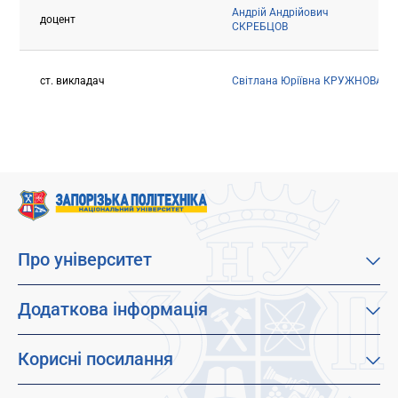
Андрій Андрійович
доцент
СКРЕБЦОВ
ст. викладач
Світлана Юріївна КРУЖНОВА
Про університет
Про наш університет
Місія, візія та цінності
Додаткова інформація
Цілі сталого розвитку
Каталог освітніх програм
Факультети
Дистанційне навчання
Корисні посилання
Абітурієнтам
Працевлаштування
Гуртожитки