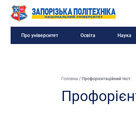
Про університет
Освіта
Наука
Головна
/
Профорієнтаційний тест
Профорієн