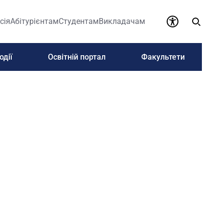
сія
Абітурієнтам
Студентам
Викладачам
одії
Освітній портал
Факультети