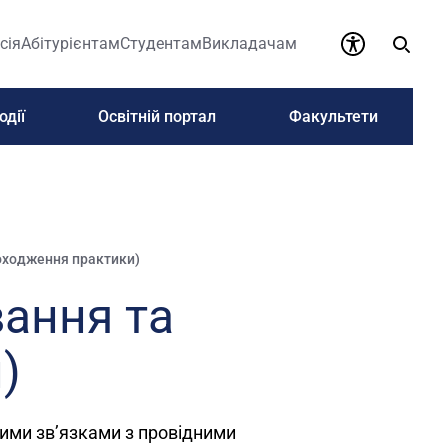
сія
Абітурієнтам
Студентам
Викладачам
одії
Освітній портал
Факультети
оходження практики)
ання та
)
ими зв’язками з провідними