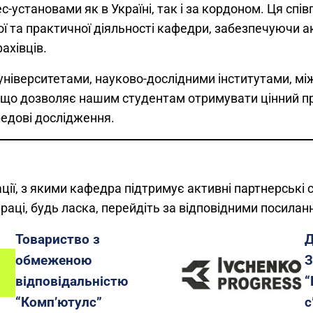
ес-установами як в Україні, так і за кордоном. Ця сп
ої та практичної діяльності кафедри, забезпечуючи а
ахівців.
ніверситетами, науково-дослідними інститутами, мі
що дозволяє нашим студентам отримувати цінний пр
едові дослідження.
ції, з якими кафедра підтримує активні партнерські 
раці, будь ласка, перейдіть за відповідними посилан
Товариство з
обмеженою
відповідальністю
“
“Комп’ютулс”
с