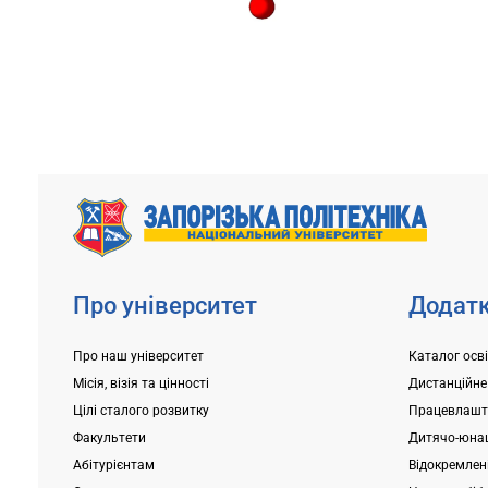
Про університет
Додатк
Про наш університет
Каталог осв
Місія, візія та цінності
Дистанційне
Цілі сталого розвитку
Працевлашт
Факультети
Дитячо-юнац
Абітурієнтам
Відокремлені