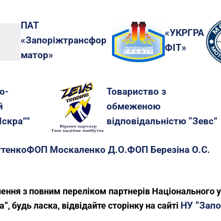
ПАТ
«УКРГРА
«Запоріжтрансфор
ФІТ»
матор»
о-
Товариство з
й
обмеженою
Іскра””
відповідальністю “Зевс”
тенко
ФОП Москаленко Д.О.
ФОП Березіна О.С.
ення з повним переліком партнерів Національного у
НУ “Запо
а”, будь ласка, відвідайте сторінку на сайті