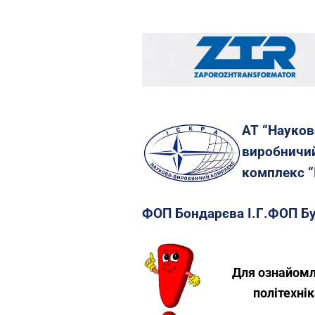
АТ “Науков
виробничи
комплекс “
ФОП Бондарєва І.Г.
ФОП Бу
Для ознайомл
політехнік