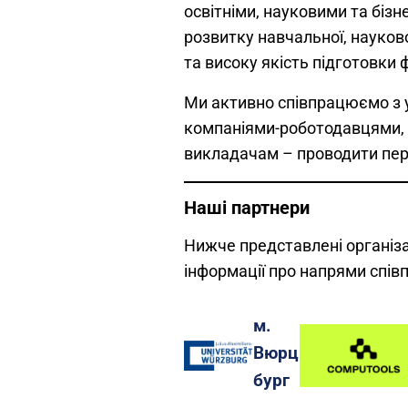
освітніми, науковими та бізн
розвитку навчальної, науков
та високу якість підготовки ф
Ми активно співпрацюємо з у
компаніями-роботодавцями, 
викладачам – проводити пер
Наші партнери
Нижче представлені організа
інформації про напрями співп
м.
Вюрц
бург