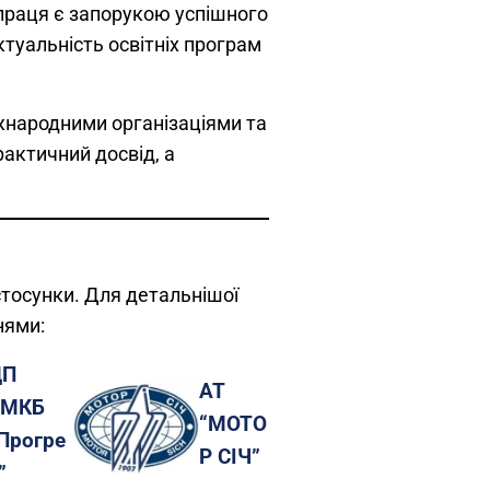
івпраця є запорукою успішного
ктуальність освітніх програм
жнародними організаціями та
актичний досвід, а
стосунки. Для детальнішої
нями:
ДП
АТ
ЗМКБ
“МОТО
Прогре
Р СІЧ”
”