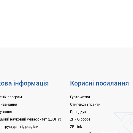
ова інформація
Корисні посилання
ітніх програм
Гуртожитки
 навчання
Стипендії і гранти
ування
Брендбук
ький науковий університет (ДЮНУ)
ZP - QR code
 структурні підрозділи
ZP-Link