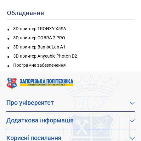
Обладнання
3D-принтер TRONXY X5SA
3D-принтер COBRA 2 PRO
3D-принтер BambuLab A1
3D-принтер Anycubic Photon D2
Програмне забезпечення
Про університет
Про наш університет
Місія, візія та цінності
Додаткова інформація
Цілі сталого розвитку
Каталог освітніх програм
Факультети
Дистанційне навчання
Корисні посилання