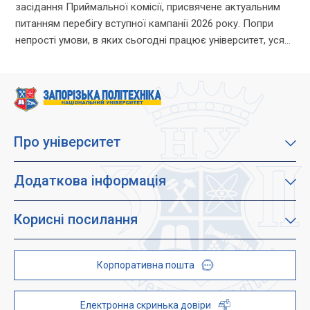
засідання Приймальної комісії, присвячене актуальним
питанням перебігу вступної кампанії 2026 року. Попри
непрості умови, в яких сьогодні працює університет, уся
команда Приймальної комісії докладає максимум
зусиль, щоб...
Про університет
Про наш університет
Місія, візія та цінності
Додаткова інформація
Цілі сталого розвитку
Каталог освітніх програм
Факультети
Дистанційне навчання
Корисні посилання
Абітурієнтам
Працевлаштування
Гуртожитки
Студентам
Дитячо-юнацький науковий університет (ДЮНУ)
Стипендії і гранти
Корпоративна пошта
Центри та відділи
Відокремлені структурні підрозділи
Брендбук
Наукова бібліотека
ZP - QR code
Електронна скринька довіри