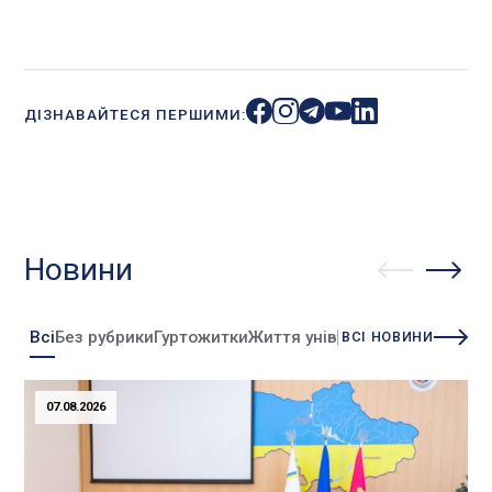
ДІЗНАВАЙТЕСЯ ПЕРШИМИ:
Новини
Всі
Без рубрики
Гуртожитки
Життя університету
Зміни
Інно
ВСІ НОВИНИ
07.08.2026