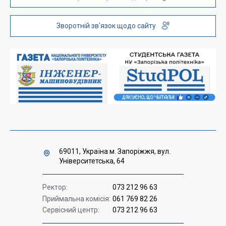
Телефонний довідник
ZP-Link
Інституційний репозиторій
Молодіжний хаб «FREETIME»
Зворотній зв'язок щодо сайту
Платні послуги
Вакансії науково-педагогічних посад
Накази та розпорядження для оприлюднення
Міністерство освіти і науки України
Урядова "гаряча лінія" 1545
69011, Україна м. Запоріжжя, вул.
Університетська, 64
Ректор:
073 212 96 63
Приймальна комісія:
061 769 82 26
Сервісний центр:
073 212 96 63