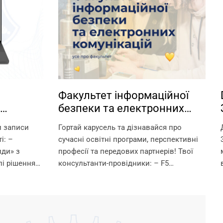
Факультет інформаційної
безпеки та електронних
іки у
комунікацій НУ «Запорізька
и записи
Гортай карусель та дізнавайся про
політехніка» — володарі
і: –
сучасні освітні програми, перспективні
технологічного світу.
иди» з
професії та передових партнерів! Твої
і рішення
консультанти-провідники: – F5
ї й
«Кібербезпека та захист інформації» —
сієм
Ганна Вікторівна Неласа — 097 367 84 43
– G5 «Електроніка, електронні
комунікації,...