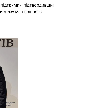
ї підтримки, підтвердивши:
систему ментального