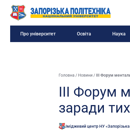
Про університет
Освіта
Наука
Головна
/
Новини
/
III Форум менталь
III Форум 
заради тих
Іміджевий центр НУ «Запорізька