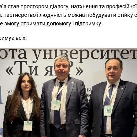
в’я став простором діалогу, натхнення та професійно
, партнерство і людяність можна побудувати стійку 
ме змогу отримати допомогу і підтримку.
римує всіх!