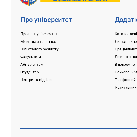
Про університет
Додатк
Про наш університет
Каталог осв
Місія, візія та цінності
Дистанційне
Цілі сталого розвитку
Працевлашт
Факультети
Дитячо-юнац
Абітурієнтам
Відокремлені
Студентам
Наукова біб
Центри та відділи
Телефонний 
Інституційн