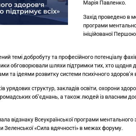
Марія Павленко.
Захід проведено в м
програми ментальног
ініційованої Першою
ний темі добробуту та професійного потенціалу фахів
ники обговорювали шляхи підтримки тих, хто щодня 
ми та ідеями розвитку системи психічного здоров’я в
в урядових структур, закладів освіти, охорони здоро
громадських об’єднань, а також людей із власним д
мала відзнаку Всеукраїнської програми ментального з
ни Зеленської «Сила вдячності» в межах форуму.