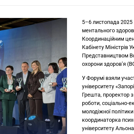
5–6 листопада 2025 
ментального здоров’
Координаційним цен
Кабінету Міністрів У
Представництвом Все
охорони здоров’я (ВО
У Форумі взяли учас
університету «Запорі
Грешта, проректор з
роботи, соціально-е
молодіжної політики
координаторка псих
університету Альона