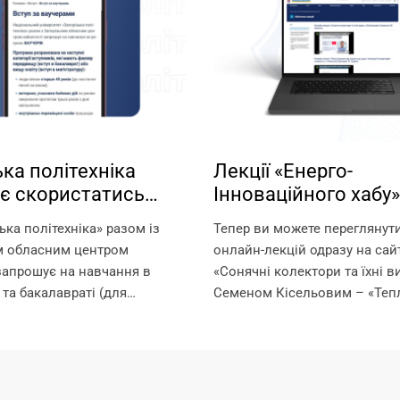
ка політехніка
Лекції «Енерго-
є скористатись
Інноваційного хабу»
стю навчання за
Запорізької політехн
ька політехніка» разом із
Тепер ви можете переглянут
ми!
вільному доступі!
м обласним центром
онлайн-лекцій одразу на сайт
запрошує на навчання в
«Сонячні колектори та їхні в
 та бакалавраті (для
Семеном Кісельовим – «Тепл
ругої вищої освіти) за
від підлоги до даху: інноваці
черів. Що таке ваучер? Це
енергоефективність» з Олек
який видається Державною
Орловим – «Насоси Dab та...
нятості та...