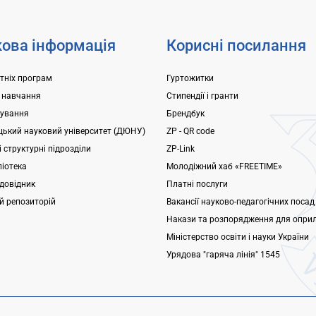
ова інформація
Корисні посилання
ітніх програм
Гуртожитки
 навчання
Стипендії і гранти
ування
Брендбук
ький науковий університет (ДЮНУ)
ZP - QR code
 структурні підрозділи
ZP-Link
ліотека
Молодіжний хаб «FREETIME»
довідник
Платні послуги
ий репозиторій
Вакансії науково-педагогічних посад
Накази та розпорядження для опри
Міністерство освіти і науки України
Урядова "гаряча лінія" 1545