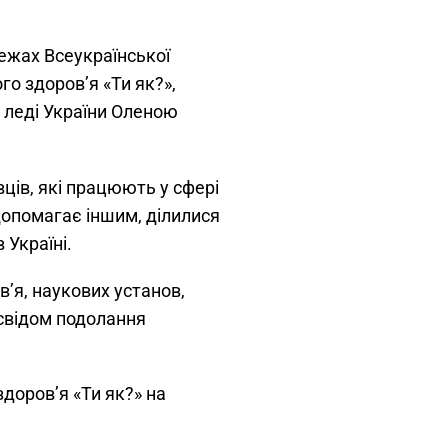
ежах Всеукраїнської
о здоров’я «Ти як?»,
 леді України Оленою
ців, які працюють у сфері
допомагає іншим, ділилися
 Україні.
в’я, наукових установ,
освідом подолання
доров’я «Ти як?» на