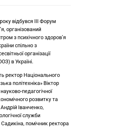
року відбувся III Форум
я, організований
тром з психічного здоров’я
країни спільно з
світньої організації
ОЗ) в Україні.
ть ректор Національного
зька політехніка» Віктор
 науково-педагогічної
кономічного розвитку та
 Андрій Іванченко,
ологічної служби
 Садикіна, помічник ректора