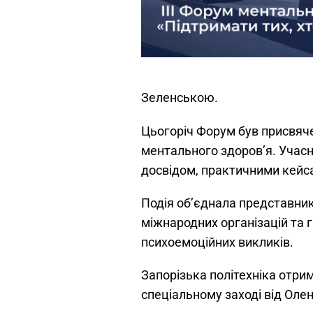
Зеленською.
Цьогоріч Форум був присвяче
ментального здоров’я. Учас
досвідом, практичними кейса
Подія об’єднала представникі
міжнародних організацій та 
психоемоційних викликів.
Запорізька політехніка отри
спеціальному заході від Оле