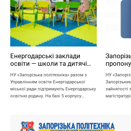
Енергодарські заклади
Запорізь
освіти — школи та дитячі
пропону
садки — працюють на базі
можливі
НУ «Запорізька політехніка» разом з
НУ «Запоріз
Запорізької політехніки!
ваучера
Управлінням освіти Енергодарської
Запорізьки
міської ради підтримують Енергодарську
зайнятості 
освітню родину. На базі 5 корпусу
магістратурі
Запорізької політехніки в офлайн-
отримання д
режимі працюють: – дитячі садки –
рахунок вау
початкова школа – ліцей Що ми
документ, 
гарантуємо? –...
службою зай