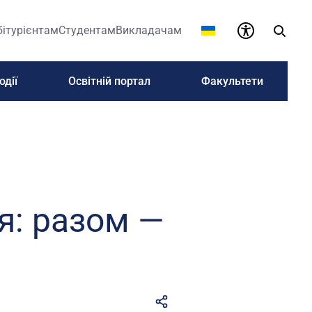
бітурієнтам
Студентам
Викладачам
одії
Освітній портал
Факультети
я: разом —
!