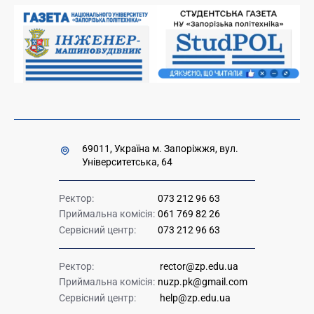
Накази та розпорядження для оприлюднення
Міністерство освіти і науки України
Урядова "гаряча лінія" 1545
69011, Україна м. Запоріжжя, вул.
Університетська, 64
Ректор:
073 212 96 63
Приймальна комісія:
061 769 82 26
Сервісний центр:
073 212 96 63
Ректор:
rector@zp.edu.ua
Приймальна комісія:
nuzp.pk@gmail.com
Сервісний центр:
help@zp.edu.ua