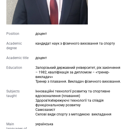
Position
доцент
Academic
кандидат наук з фізичного виховання та спорту
degree
Academic title
доцент
Education
Запорізький державний університет, рік закінчення
– 1982, кваліфікація за дипломом – «тренер-
викладач»
Тренер з плавання. Викладач фізичного виховання.
Subjects
Інноваційні технології розвитку та спортивне
taught
вдосконалення (плавання)
Здоров’язбережуючі технології та співдія
функціональному розвитку
Самозахист
Силові види спорту з методикою викладання
Main
українська
languages of