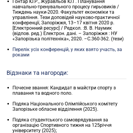
Гонтар Ю.Р., Журавльов Ю.Г. Планування
навчально-тренувального процесу гирьовиків /
Тиждень науки-2020. Факультет економіки та
управління. Тези доповідей науково-практичної
конференції, Запоріжжя, 13–17 квітня 2020 р.
[Електронний ресурс] / Редкол. :В. В. Наумик
(відпов. ред.) Електрон. дані. – Запоріжжя : НУ
«Запорізька політехніка», 2020. –С.360-362. (тези)
Перелік усіх конференцій, у яких взято участь, за
роками
Відзнаки та нагороди:
Почесне звання: Кандидат в майстри спорту з
плавання та водного поло.
Подяка Національного Олімпійського комітету
Запорізьке обласне відділення (2025).
Подяка студентського самоврядування за
організацію Спортивного тижня на 125річчя
університету (2025);