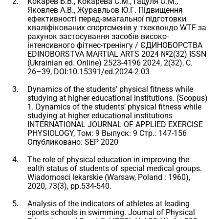
Кокарев Б.В., Кокарева С.М., Гацуля О.М.,
Яковлев А.В., Журавльов Ю.Г. Підвищення
ефективності перед-змагальної підготовки
кваліфікованих спортсменів у тхеквондо WTF за
рахунок застосування засобів високо-
інтенсивного фітнес-тренінгу / ЄДИНОБОРСТВА
EDINOBORSTVA MARTIAL ARTS 2024 №2(32) ISSN
(Ukrainian ed. Online) 2523-4196 2024, 2(32), С.
26–39, DOI:10.15391/ed.2024-2.03
Dynamics of the students’ physical fitness while
studying at higher educational institutions. (Scopus)
1. Dynamics of the students’ physical fitness while
studying at higher educational institutions
INTERNATIONAL JOURNAL OF APPLIED EXERCISE
PHYSIOLOGY, Том: 9 Выпуск: 9 Стр.: 147-156
Опубликовано: SEP 2020
The role of physical education in improving the
ealth status of students of special medical groups.
Wiadomosci lekarskie (Warsaw, Poland : 1960),
2020, 73(3), pp.534-540.
Analysis of the indicators of athletes at leading
sports schools in swimming. Journal of Physical