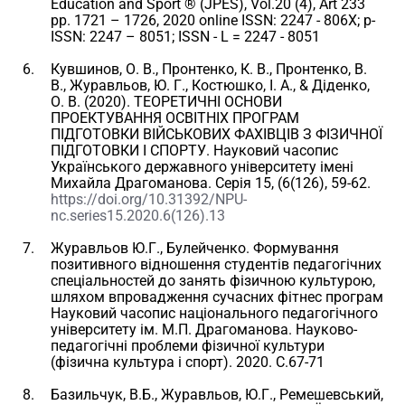
Education and Sport ® (JPES), Vol.20 (4), Art 233
pp. 1721 – 1726, 2020 online ISSN: 2247 - 806X; p-
ISSN: 2247 – 8051; ISSN - L = 2247 - 8051
Кувшинов, О. В., Пронтенко, К. В., Пронтенко, В.
В., Журавльов, Ю. Г., Костюшко, І. А., & Діденко,
О. В. (2020). ТЕОРЕТИЧНІ ОСНОВИ
ПРОЕКТУВАННЯ ОСВІТНІХ ПРОГРАМ
ПІДГОТОВКИ ВІЙСЬКОВИХ ФАХІВЦІВ З ФІЗИЧНОЇ
ПІДГОТОВКИ І СПОРТУ. Науковий часопис
Українського державного університету імені
Михайла Драгоманова. Серія 15, (6(126), 59-62.
https://doi.org/10.31392/NPU-
nc.series15.2020.6(126).13
Журавльов Ю.Г., Булейченко. Формування
позитивного відношення студентів педагогічних
спеціальностей до занять фізичною культурою,
шляхом впровадження сучасних фітнес програм
Науковий часопис національного педагогічного
університету ім. М.П. Драгоманова. Науково-
педагогічні проблеми фізичної культури
(фізична культура і спорт). 2020. С.67-71
Базильчук, В.Б., Журавльов, Ю.Г., Ремешевський,