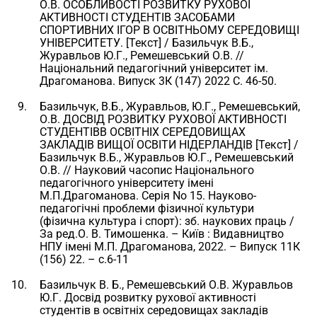
О.В. ОСОБЛИВОСТІ РОЗВИТКУ РУХОВОЇ
АКТИВНОСТІ СТУДЕНТІВ ЗАСОБАМИ
СПОРТИВНИХ ІГОР В ОСВІТНЬОМУ СЕРЕДОВИЩІ
УНІВЕРСИТЕТУ. [Текст] / Базильчук В.Б.,
Журавльов Ю.Г., Ремешевський О.В. //
Національний педагогічний університет ім.
Драгоманова. Випуск 3К (147) 2022 С. 46-50.
Базильчук, В.Б., Журавльов, Ю.Г., Ремешевський,
О.В. ДОСВІД РОЗВИТКУ РУХОВОЇ АКТИВНОСТІ
СТУДЕНТІВВ ОСВІТНІХ СЕРЕДОВИЩАХ
ЗАКЛАДІВ ВИЩОЇ ОСВІТИ НІДЕРЛАНДІВ [Текст] /
Базильчук В.Б., Журавльов Ю.Г., Ремешевський
О.В. // Науковий часопис Національного
педагогічного університету імені
М.П.Драгоманова. Серія No 15. Науково-
педагогічні проблеми фізичної культури
(фізична культура і спорт): зб. наукових праць /
За ред.О. В. Тимошенка. – Київ : Видавництво
НПУ імені М.П. Драгоманова, 2022. – Випуск 11К
(156) 22. – с.6-11
Базильчук В. Б., Ремешевський О.В. Журавльов
Ю.Г. Досвід розвитку рухової активності
студентів в освітніх середовищах закладів