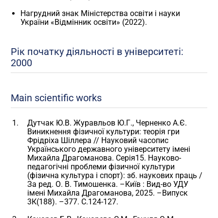
Нагрудний знак Міністерства освіти і науки
України «Відмінник освіти» (2022).
Рік початку діяльності в університеті:
2000
Main scientific works
Дутчак Ю.В. Журавльов Ю.Г., Черненко А.Є.
Виникнення фізичної культури: теорія гри
Фрідріха Шіллера // Науковий часопис
Українського державного університету імені
Михайла Драгоманова. Серія15. Науково-
педагогічні проблеми фізичної культури
(фізична культура і спорт): зб. наукових праць /
За ред. О. В. Тимошенка. –Київ : Вид-во УДУ
імені Михайла Драгоманова, 2025. –Випуск
3К(188). –377. С.124-127.