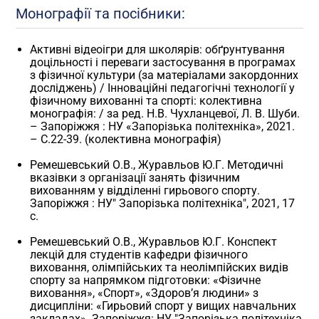
Монографії та посібники:
Активні відеоігри для школярів: обґрунтування
доцільності і переваги застосування в програмах
з фізичної культури (за матеріалами закордонних
досліджень) / Інноваційні педагогічні технології у
фізичному вихованні та спорті: колективна
монографія: / за ред. Н.В. Чухланцевої, Л. В. Шуби.
– Запоріжжя : НУ «Запорізька політехніка», 2021.
– С.22-39. (колективна монографія)
Ремешевський О.В., Журавльов Ю.Г. Методичні
вказівки з організації занять фізичним
вихованням у відділенні гирьового спорту.
Запоріжжя : НУ" Запорізька політехніка", 2021, 17
с.
Ремешевський О.В., Журавльов Ю.Г. Конспект
лекцій для студентів кафедри фізичного
виховання, олімпійських та неолімпійских видів
спорту за напрямком підготовки: «Фізичне
виховання», «Спорт», «Здоров’я людини» з
дисципліни: «Гирьовий спорт у вищих навчальних
закладах». Запоріжжя: НУ "Запорізька політехніка