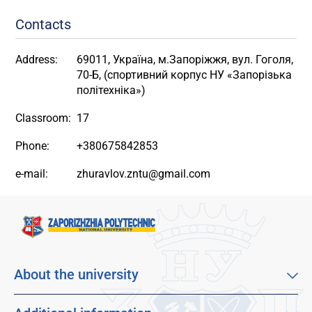
Contacts
Address:
69011, Україна, м.Запоріжжя, вул. Гоголя,
70-Б, (спортивний корпус НУ «Запорізька
політехніка»)
Classroom:
17
Phone:
+380675842853
e-mail:
zhuravlov.zntu@gmail.com
About the university
About our university
Mission, vision and values