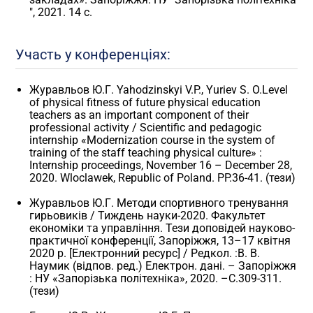
", 2021. 14 с.
Участь у конференціях:
Журавльов Ю.Г. Yahodzinskyi V.P., Yuriev S. O.Level
of physical fitness of future physical education
teachers as an important component of their
professional activity / Scientific and pedagogic
internship «Modernization course in the system of
training of the staff teaching physical culture» :
Internship proceedings, November 16 – December 28,
2020. Wloclawek, Republic of Poland. PP.36-41. (тези)
Журавльов Ю.Г. Методи спортивного тренування
гирьовиків / Тиждень науки-2020. Факультет
економіки та управління. Тези доповідей науково-
практичної конференції, Запоріжжя, 13–17 квітня
2020 р. [Електронний ресурс] / Редкол. :В. В.
Наумик (відпов. ред.) Електрон. дані. – Запоріжжя
: НУ «Запорізька політехніка», 2020. –С.309-311.
(тези)