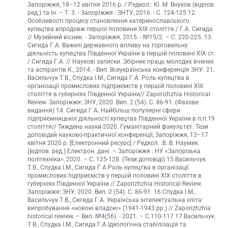
Запоріжжя, 18–12 квітня 2016 р. / Редкол.: Ю. М. Внуков (відпов.
ред.) та ін. – Т. 3. - Запоріжжя : ЗНТУ, 2016. - С. 124-125 12.
Особливості процесу становлення катеринославського
купецтва впродовж першої половини ХІХ століття / Г.А. Сигида
// Музейний вісник. - Запоріжжя, 2015. - №15/2. – С. 220-225. 13.
Сигида Г.А. Важелі державного впливу на торговельну
діяльність купецтва Південної України в першій половині ХІХ ст.
/ Сигида Г.А. // Науковi записки. Збiрник праць молодих вчених
та аспiрантiв К., 2014. - Вип. Всеукраїнська конференція ЗНУ. 21.
Васильчук Т.В., Спудка І.М., Сигида Г.А. Роль купецтва в
організації промислових підприємств у першій половині ХІХ
століття в губерніях Південної України// Zaporizhzhia Historical
Review. Запоріжжя: ЗНУ, 2020. Вип. 2 (54). С. 86-91. (Фахове
видання) 14. Сигида Г.А. Найбільш популярні сфери
підприємницької діяльності купецтва Південної України в п.п.19
століття// Тиждень науки-2020. Гуманітарний факультет. Тези
доповідей науково-практичної конференції, Запоріжжя, 13–17
квітня 2020 р. [Електронний ресурс] / Редкол. :В. В. Наумик
(відпов. ред.) Електрон. дані. – Запоріжжя : НУ «Запорізька
політехніка», 2020. – С. 125-128. (Тези доповіді) 15.Васильчук
Т.В., Спудка І.М., Сигида Г.А.Роль купецтва в організації
промислових підприємств у першій половині ХІХ століття в
губерніях Південної України // Zaporizhzhia Historical Review.
Запоріжжя: ЗНУ, 2020. Вип. 2 (54). С. 86-91. 16.Спудка І.М.,
Васильчук Т.В., Сигида Г.А. Українська інтелектуальна еліта:
випробування «новою владою» (1941-1943 рр.) // Zaporizhzhia
historical rewiew. – Вип. №4(56). - 2021. – С.110-117 17.Васильчук
Т.В., Спудка І.М., Сигида Г.А.Ідеологічна стабілізація та