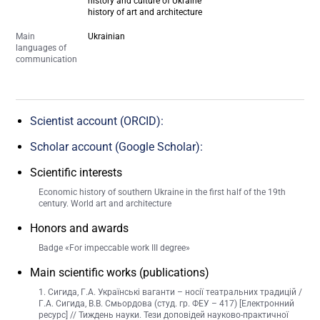
history and culture of Ukraine
history of art and architecture
Main
Ukrainian
languages of
communication
Scientist account (ORCID):
Scholar account (Google Scholar):
Scientific interests
Economic history of southern Ukraine in the first half of the 19th
century. World art and architecture
Honors and awards
Badge «For impeccable work III degree»
Main scientific works (publications)
1. Сигида, Г.А. Українські ваганти – носії театральних традицій /
Г.А. Сигида, В.В. Смьордова (студ. гр. ФЕУ – 417) [Електронний
ресурс] // Тиждень науки. Тези доповідей науково-практичної