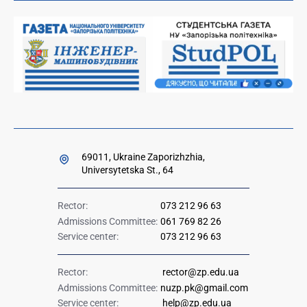
Orders and directives for publication
Ministry of Education and Science of Ukraine
Government hotline 1545
69011, Ukraine Zaporizhzhia,
Universytetska St., 64
Rector:
073 212 96 63
Admissions Committee:
061 769 82 26
Service center:
073 212 96 63
Rector:
rector@zp.edu.ua
Admissions Committee:
nuzp.pk@gmail.com
Service center:
help@zp.edu.ua