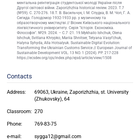
ментальна реінтеграція студентської молоді України після
Другої світової війни. Zaporizhzhia historical review. 2023. Т.7
(№59). С. 270-276. 18.Т. В. Васильчук, І. М. Спудка, В. М. Чоп, Г. А.
Сигида. Голодомор 1932-1933 рр. у музичному та
образотворчому мистецтві // Вісник Київського національного
лінгвістичного університету. Серія "Історія. Економіка.
Філософія". №29. 2024. – С.7 -21. 19.Mykhailo Ishchuk, Olena
Ishchuk, Svitlana Khrypko, Mariia Shnitser, Tetyana Vasyl’chuk,
Halyna Syhyda, Alla Hotsalyuk. Sustainable Digital Evolution:
Transforming the Ukrainian Customs Service // European Journal of
Sustainable Development VOL. 13 NO. 1 (2024). PP. 217-228
https://ecsdev.org/ojs/index.php/ejsd/article/view/1508
Contacts
Address:
69063, Ukraine, Zaporizhzhia, st. University
(Zhukovsky), 64
Classroom:
270
Phone:
769-83-75
e-mail:
sygga12@gmail.com