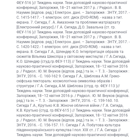
ФЕУ-516 )// Тиждень науки. Тези доповідей науково-практичної
конференції, Запоріжжя, 18–21 квітня 2017 р. / Редкол.: В. В.
Наумик (відпов. ред.) Електрон. дані. – Запоріжжя : ЗНТУ, 2017. -
С. 1415-1417. - 1 електрон. опт. диск (DVD-ROM). - назва з тит.
екрана. 7. Сигида, Г. А. Амазонки та проблеми матріархату
[Електронний ресурс] / Г.А. Сигида, Д.О. Завальна (ст. гр.
ФЕУ-116 )// Тиждень науки. Тези доповідей науково-практичної
конференції, Запоріжжя, 18–21 квітня 2017 р. / Редкол. :В. В.
Наумик (відпов. ред.) Електрон. дані. – Запоріжжя : ЗНТУ, 2017. -
С. 1420-1422.- 1 електрон. опт. диск (DVD-ROM). - назва з тит.
екрана. 8. Сигида Г.А., Шлендер К.О. Інтерпретація образів та
сюжетів Вільяма Шекспіра у світовому мистецтві / Г.А.Сигида,
К.О. Шлендер (студ.гр.ФЕУ-113) // Тиждень науки. Тези доповідей
науково-практичної конференції, Запоріжжя, 18–12 квітня 2016
р. / Редкол.: Ю. М. Внуков (відпов. ред.) та ін. – Т. 3. - Запоріжжя :
ЗНТУ, 2016. - С. 160-162 9. Сигида Г.А., Шиблова А.М. Греко-
скіфська пектораль: космологічна символіка образів і
структури / Г.А. Сигида, А.М. Шиблова (студ. гр. ФЕУ-113 )//
Тиждень науки. Тези доповідей науково-практичної конференції,
Запоріжжя, 18–12 квітня 2016 р. / Редкол.: Ю. М. Внуков (відпов.
ред.) та ін. – Т. 3. - Запоріжжя : ЗНТУ, 2016. - С. 159-160. 10.
Сигида Г.А., Крутько К.В. Жіноче обличчя війни / Г.А. Сигида,
К.В. Крутько (студ. гр.ФЕУ-615 ) // Тиждень науки. Тези доповідей
науково-практичної конференції, Запоріжжя, 18–12 квітня 2016
р. / Редкол.: Ю. М. Внуков (відпов. ред.) та ін. – Т. 3. - Запоріжжя :
ЗНТУ, 2016. - С. 156-157. 11. Сигида Г.А. Побутова культура
південноукраїнського купецтва І пол. ХІХ ст. / Г.А. Сигида //
Тиждень науки. Тези доповідей науково-практичної конференції,