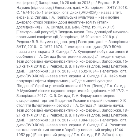
конференції, Запоріжжя, 16-20 квітня 2018 р. / Редкол.: В. В.
Наумик (відпов. ред.) Електрон. дані. – Запоріжжя : ЗНТУ, 2018. -
С. 1674-1675.- 1 електрон. опт. диск (DVD-ROM). - назва з тит.
екрана. 2. Сигида, Г.А. Трипільська культура – невичерпне
джерело історії України доби неоліту-енеоліту (етапи
дослідження) / Г.А. Сигида, В.В. Бень (студ. гр. ФЕУ- 317)
[Електронний ресурс] // Тиждень науки. Тези доповідей науково-
практичної конференції, Запоріжжя, 16-20 квітня 2018 р. /
Редкол.: В. В. Наумик (відпов. ред.) Електрон. дані. – Запоріжжя :
ЗНТУ, 2018. - С. 1672-1674.- 1 електрон. опт. диск (DVD-ROM). -
назва з тит. екрана. 3. Сигида, Г.А. Купецький побут: загальне й
особливе / Г.А. Сигида [Електронний ресурс] // Тиждень науки.
Тези доповідей науково-практичної конференції, Запоріжжя, 16-
20 квітня 2018 р. / Редкол.: В. В. Наумик (відпов. ред.) Електрон.
дані. – Запоріжжя : ЗНТУ, 2018. - С. 1632-1634.- 1 електрон. опт.
диск (DVD-ROM). - назва з тит. екрана. 4. Сигида, Г.А. Найбільш
популярні сфери підприємницької діяльності купецтва
Південної України у першій половині 19 ст. [Текст] / Г.А. Сигида
// Музейний вісник: науково-теоретичний щорічник. – № 17/2. –
Запоріжжя, 2017. - С. 5. Сигида, Г. А. Формування мережі
стаціонарної торгівлі Південної України в першій половині ХІХ
століття [Електронний ресурс] / Г.А. Сигида // Тиждень науки.
Тези доповідей науково-практичної конференції, Запоріжжя, 18–
21 квітня 2017 р. / Редкол.: В. В. Наумик (відпов. ред.) Електрон.
дані. – Запоріжжя : ЗНТУ, 2017. - С. 1384-1386.- 1 електрон. опт.
диск (DVD-ROM). - назва з тит. екрана. 6. Сигида, Г. А. Розвиток
загальноосвітньої школи в Україні у повоєнний період (1944–
1952 рр.) [Електронний ресурс] / Г.А. Сигида, В.В. Заїка (ст. гр.