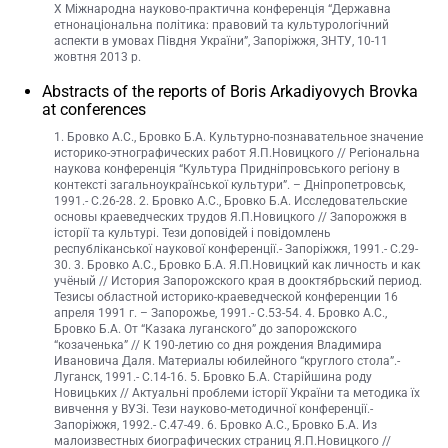
X Міжнародна науково-практична конференція “Державна
етнонаціональна політика: правовий та культурологічний
аспекти в умовах Півдня України”, Запоріжжя, ЗНТУ, 10-11
жовтня 2013 р.
Abstracts of the reports of Boris Arkadiyovych Brovka
at conferences
1. Бровко А.С., Бровко Б.А. Культурно-познавательное значение
историко-этнографических работ Я.П.Новицкого // Регіональна
наукова конференція “Культура Придніпровського регіону в
контексті загальноукраїнської культури”. – Дніпропетровськ,
1991.- С.26-28. 2. Бровко А.С., Бровко Б.А. Исследовательские
основы краеведческих трудов Я.П.Новицкого // Запорожжя в
історії та культурі. Тези доповідей і повідомлень
республіканської наукової конференції.- Запоріжжя, 1991.- С.29-
30. 3. Бровко А.С., Бровко Б.А. Я.П.Новицкий как личность и как
учёный // История Запорожского края в дооктябрьский период.
Тезисы областной историко-краеведческой конференции 16
апреля 1991 г. – Запорожье, 1991.- С.53-54. 4. Бровко А.С.,
Бровко Б.А. От “Казака луганского” до запорожского
“козаченька” // К 190-летию со дня рождения Владимира
Ивановича Даля. Материалы юбилейного “круглого стола”.-
Луганск, 1991.- С.14-16. 5. Бровко Б.А. Старійшина роду
Новицьких // Актуальні проблеми історії України та методика їх
вивчення у ВУЗі. Тези науково-методичної конференції.-
Запоріжжя, 1992.- С.47-49. 6. Бровко А.С., Бровко Б.А. Из
малоизвестных биографических страниц Я.П.Новицкого //