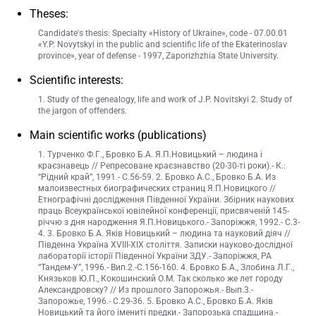
Theses:
Candidate's thesis: Specialty «History of Ukraine», code - 07.00.01
«Y.P. Novytskyi in the public and scientific life of the Ekaterinoslav
province», year of defense - 1997, Zaporizhzhia State University.
Scientific interests:
1. Study of the genealogy, life and work of J.P. Novitskyi 2. Study of
the jargon of offenders.
Main scientific works (publications)
1. Турченко Ф.Г., Бровко Б.А. Я.П.Новицький – людина і
краєзнавець // Репресоване краєзнавство (20-30-ті роки).- К.:
“Рідний край”, 1991.- С.56-59. 2. Бровко А.С., Бровко Б.А. Из
малоизвестных биографических страниц Я.П.Новицкого //
Етнографічні дослідження Південної України. Збірник наукових
праць Всеукраїнської ювілейної конференції, присвяченій 145-
річчю з дня народження Я.П.Новицького.- Запоріжжя, 1992.- С.3-
4. 3. Бровко Б.А. Яків Новицький – людина та науковий діяч //
Південна Україна XVIII-XIX століття. Записки науково-дослідної
лабораторії історії Південної України ЗДУ.- Запоріжжя, РА
“Тандем-У”, 1996.- Вип.2.-С.156-160. 4. Бровко Б.А., Злобина Л.Г.,
Князьков Ю.П., Кокошинский О.М. Так сколько же лет городу
Александровску? // Из прошлого Запорожья.- Вып.3.-
Запорожье, 1996.- С.29-36. 5. Бровко А.С., Бровко Б.А. Яків
Новицький та його імениті предки.- Запорозька спадщина.-