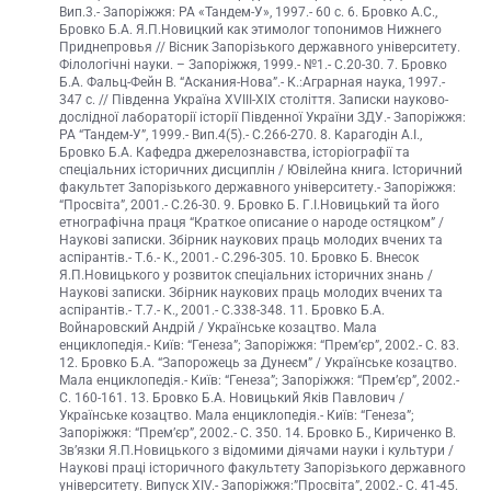
Вип.3.- Запоріжжя: РА «Тандем-У», 1997.- 60 с. 6. Бровко А.С.,
Бровко Б.А. Я.П.Новицкий как этимолог топонимов Нижнего
Приднепровья // Вісник Запорізького державного університету.
Філологічні науки. – Запоріжжя, 1999.- №1.- С.20-30. 7. Бровко
Б.А. Фальц-Фейн В. “Аскания-Нова”.- К.:Аграрная наука, 1997.-
347 с. // Південна Україна XVIII-XIX століття. Записки науково-
дослідної лабораторії історії Південної України ЗДУ.- Запоріжжя:
РА “Тандем-У”, 1999.- Вип.4(5).- С.266-270. 8. Карагодін А.І.,
Бровко Б.А. Кафедра джерелознавства, історіографії та
спеціальних історичних дисциплін / Ювілейна книга. Історичний
факультет Запорізького державного університету.- Запоріжжя:
“Просвіта”, 2001.- С.26-30. 9. Бровко Б. Г.І.Новицький та його
етнографічна праця “Краткое описание о народе остяцком” /
Наукові записки. Збірник наукових праць молодих вчених та
аспірантів.- Т.6.- К., 2001.- С.296-305. 10. Бровко Б. Внесок
Я.П.Новицького у розвиток спеціальних історичних знань /
Наукові записки. Збірник наукових праць молодих вчених та
аспірантів.- Т.7.- К., 2001.- С.338-348. 11. Бровко Б.А.
Войнаровский Андрій / Українське козацтво. Мала
енциклопедія.- Київ: “Генеза”; Запоріжжя: “Прем’єр”, 2002.- С. 83.
12. Бровко Б.А. “Запорожець за Дунеєм” / Українське козацтво.
Мала енциклопедія.- Київ: “Генеза”; Запоріжжя: “Прем’єр”, 2002.-
С. 160-161. 13. Бровко Б.А. Новицький Яків Павлович /
Українське козацтво. Мала енциклопедія.- Київ: “Генеза”;
Запоріжжя: “Прем’єр”, 2002.- С. 350. 14. Бровко Б., Кириченко В.
Зв’язки Я.П.Новицького з відомими діячами науки і культури /
Наукові праці історичного факультету Запорізького державного
університету. Випуск XIV.- Запоріжжя:”Просвіта”, 2002.- С. 41-45.