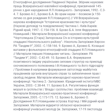
Етнографічні дослідження Південної України. Збірник наукових
праць Всеукраїнської ювілейної конференції, присвяченій 145-
річчю з дня народження Я.П.Новицького.- Запоріжжя, 1992.- С.3-
4. 7. Бровко А.С., Бровко Б.А. Во храм науки – босиком (к 150-
летию со дня рождения Я.П.Новицкого) // VIII Всеукраїнська
наукова конференція “Історичне краєзнавство і культура”
(Наукові доповіді та повідомлення) Частина І.- Київ-Харків:
Рідний край, 1997.- С.154-156. 8. Брово Б.А. Ілля Федорович
Новицький / Матеріали Всеукраїнської наукової конференції
“Чортолицька (Стара) Запорозька Січ в історико-культурній
спадщині Нікопольського району”.- Нікополь-Запоріжжя-Херсон:
РА “Тандем-У”, 2002.- С.158-166. 9. Бровко А., Бровко Б. Козацькі
ватажки у фольклорно-етнографічній спадщині Я.П.Новицького
// Матеріали перших Новицьких читань.- Запоріжжя: РА
“Тандем-У”, 2002.- С.42-49. 10. Бровко Б.А. Формування
позитивного іміджу українських силових структур на прикладі
охочекомонного полковника І.Ф.Новицького та його підрозділу
/ Проблеми й напрямки формування світогляду майбутніх
працівників органів внутрішніх справ та забезпечення прав і
свобод людини. Матеріали міжнародної науково-практичної
конференції. Частина 2.- Запоріжжя: Юридичний інститутМВС
України, 2003.- С.38-44. 11. Бровко Б.А. Регулятивна функція
моралі в суспільстві / Влада і суспільство: проблеми взаємодії.
Матеріали Всеукраїнської науково-практичної конференції.-
Запоріжжя, 2005.- С.173-175. 12. Бровко Б., Бровко О.
Дослідження Я.П.Новицьким острова Хортиці / Мій рідний край
Запоріжжя. Матеріали відкритої обласної краєзнавчої
конференції учнівської молоді (м. Запоріжжя, 17-19 листопада