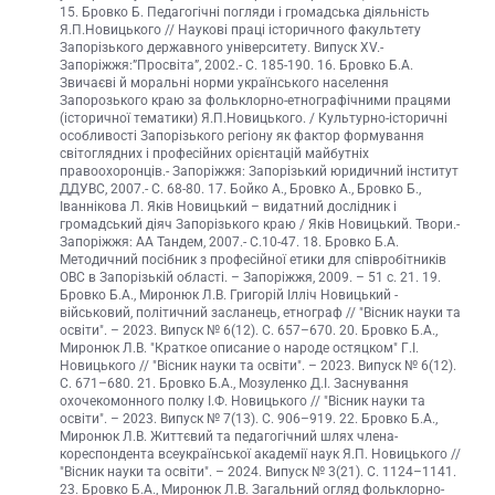
15. Бровко Б. Педагогічні погляди і громадська діяльність
Я.П.Новицького // Наукові праці історичного факультету
Запорізького державного університету. Випуск XV.-
Запоріжжя:”Просвіта”, 2002.- С. 185-190. 16. Бровко Б.А.
Звичаєві й моральні норми українського населення
Запорозького краю за фольклорно-етнографічними працями
(історичної тематики) Я.П.Новицького. / Культурно-історичні
особливості Запорізького регіону як фактор формування
світоглядних і професійних орієнтацій майбутніх
правоохоронців.- Запоріжжя: Запорізький юридичний інститут
ДДУВС, 2007.- С. 68-80. 17. Бойко А., Бровко А., Бровко Б.,
Іваннікова Л. Яків Новицький – видатний дослідник і
громадський діяч Запорізького краю / Яків Новицький. Твори.-
Запоріжжя: АА Тандем, 2007.- С.10-47. 18. Бровко Б.А.
Методичний посібник з професійної етики для співробітників
ОВС в Запорізькій області. – Запоріжжя, 2009. – 51 с. 21. 19.
Бровко Б.А., Миронюк Л.В. Григорій Ілліч Новицький -
військовий, політичний засланець, етнограф // "Вісник науки та
освіти". – 2023. Випуск № 6(12). С. 657–670. 20. Бровко Б.А.,
Миронюк Л.В. "Краткое описание о народе остяцком" Г.І.
Новицького // "Вісник науки та освіти". – 2023. Випуск № 6(12).
С. 671–680. 21. Бровко Б.А., Мозуленко Д.І. Заснування
охочекомонного полку І.Ф. Новицького // "Вісник науки та
освіти". – 2023. Випуск № 7(13). С. 906–919. 22. Бровко Б.А.,
Миронюк Л.В. Життєвий та педагогічний шлях члена-
кореспондента всеукраїнської академії наук Я.П. Новицького //
"Вісник науки та освіти". – 2024. Випуск № 3(21). С. 1124–1141.
23. Бровко Б.А., Миронюк Л.В. Загальний огляд фольклорно-