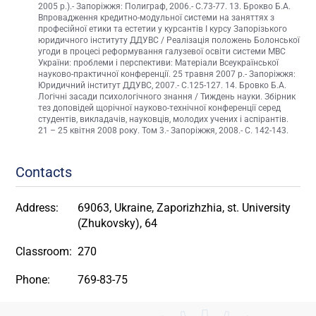
2005 р.).- Запоріжжя: Полиграф, 2006.- С.73-77. 13. Брокво Б.А.
Впровадження кредитно-модульної системи на заняттях з
професійної етики та естетии у курсантів І курсу Запорізького
юридичного інституту ДДУВС / Реалізація положень Болонської
угоди в процесі реформування галузевої освіти системи МВС
України: проблеми і перспективи: Матеріали Всеукраїнської
науково-практичної конференції. 25 травня 2007 р.- Запоріжжя:
Юридичний інститут ДДУВС, 2007.- С.125-127. 14. Бровко Б.А.
Логічні засади психологічного знання / Тиждень науки. Збірник
тез доповідей щорічної науково-технічної конференції серед
студентів, викладачів, науковців, молодих учених і аспірантів.
21 – 25 квітня 2008 року. Том 3.- Запоріжжя, 2008.- С. 142-143.
Contacts
Address:
69063, Ukraine, Zaporizhzhia, st. University
(Zhukovsky), 64
Classroom:
270
Phone:
769-83-75