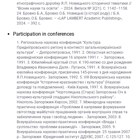
етнографічного доробку Я.П. Новицького історичної тематики //
"Вісник науки та освіти". – 2024. Випуск № 3(21). С. 1142–1158.
24. Бровко Б.А., Бровко О.Б. Новицькі (з історії роду) / Б.А.
Бровко, О.Б. Бровко. – «LAP LAMBERT Academic Publishing»,
2024. – 392 с.
Participation in conferences
1. Регіональна наукова конференція “Культура
Придніпровського регіону в контексті загальноукраїнської
культури”. – Дніпропетровськ, 1991. 2. Областная историко-
краеведческая конференции 16 апреля 1991 г. – Запорожье,
1991. 3. Юбилейный круглый стол. К 190-летию со дня рождения
Владимира Ивановича Даля.- Луганск, 1991. 4. Всеукраїнська
ювілейна конференція, присвячена 145-річчю з дня народження
Я.П.Новицького.- Запоріжжя, 1992. 5. VIII Всеукраїнська наукова
конференція “Історичне краєзнавство і культура” (Наукові
доповіді та повідомлення). - Київ-Харків, 1997. 6. Всеукраїнська
наукова конференція “Чортолицька (Стара) Запорозька Січ в
історико-культурній спадщині Нікопольського району”.-
Нікополь-Запоріжжя-Херсон, 2002. 7. Міжнародна науково-
практична конференція «Проблеми й напрямки формування
світогляду майбутніх працівників органів внутрішніх справ та
забезпечення прав і свобод людини». - Запоріжжя, 2003. 8.
Всеукраїнська науково-практична конференція «Влада і
суспільство: проблеми взаємодії». - Запоріжжя, 2005. 9.
Всеукраїнська науково-практична конференція. 25 травня 2007
р.- Запоріжжя: Юридичний інститут ДДУВС, 2007.- С.125-127. 10.