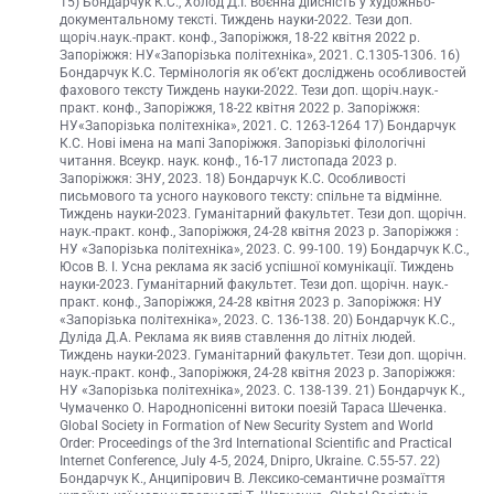
15) Бондарчук К.С., Холод Д.І. Воєнна дійсність у художньо-
документальному тексті. Тиждень науки-2022. Тези доп.
щоріч.наук.-практ. конф., Запоріжжя, 18-22 квітня 2022 р.
Запоріжжя: НУ«Запорізька політехніка», 2021. С.1305-1306. 16)
Бондарчук К.С. Термінологія як об’єкт досліджень особливостей
фахового тексту Тиждень науки-2022. Тези доп. щоріч.наук.-
практ. конф., Запоріжжя, 18-22 квітня 2022 р. Запоріжжя:
НУ«Запорізька політехніка», 2021. С. 1263-1264 17) Бондарчук
К.С. Нові імена на мапі Запоріжжя. Запорізькі філологічні
читання. Всеукр. наук. конф., 16-17 листопада 2023 р.
Запоріжжя: ЗНУ, 2023. 18) Бондарчук К.С. Особливості
письмового та усного наукового тексту: спільне та відмінне.
Тиждень науки-2023. Гуманітарний факультет. Тези доп. щорічн.
наук.-практ. конф., Запоріжжя, 24-28 квітня 2023 р. Запоріжжя :
НУ «Запорізька політехніка», 2023. С. 99-100. 19) Бондарчук К.С.,
Юсов В. І. Усна реклама як засіб успішної комунікації. Тиждень
науки-2023. Гуманітарний факультет. Тези доп. щорічн. наук.-
практ. конф., Запоріжжя, 24-28 квітня 2023 р. Запоріжжя: НУ
«Запорізька політехніка», 2023. С. 136-138. 20) Бондарчук К.С.,
Дуліда Д.А. Реклама як вияв ставлення до літніх людей.
Тиждень науки-2023. Гуманітарний факультет. Тези доп. щорічн.
наук.-практ. конф., Запоріжжя, 24-28 квітня 2023 р. Запоріжжя:
НУ «Запорізька політехніка», 2023. С. 138-139. 21) Бондарчук К.,
Чумаченко О. Народнопісенні витоки поезій Тараса Шеченка.
Global Society in Formation of New Security System and World
Order: Proceedings of the 3rd International Scientific and Practical
Internet Conference, July 4-5, 2024, Dnipro, Ukraine. С.55-57. 22)
Бондарчук К., Анципірович В. Лексико-семантичне розмаїття