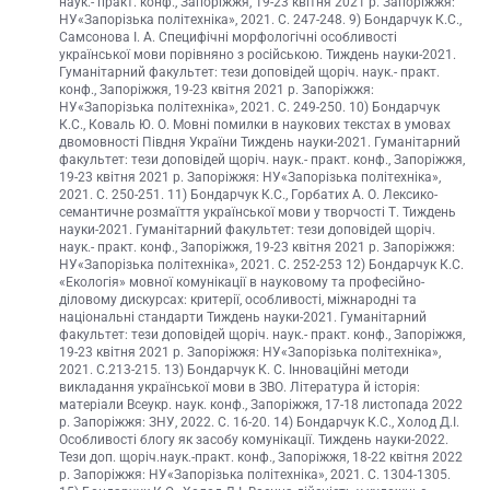
наук.- практ. конф., Запоріжжя, 19-23 квітня 2021 р. Запоріжжя:
НУ«Запорізька політехніка», 2021. С. 247-248. 9) Бондарчук К.С.,
Самсонова І. А. Специфічні морфологічні особливості
української мови порівняно з російською. Тиждень науки-2021.
Гуманітарний факультет: тези доповідей щоріч. наук.- практ.
конф., Запоріжжя, 19-23 квітня 2021 р. Запоріжжя:
НУ«Запорізька політехніка», 2021. С. 249-250. 10) Бондарчук
К.С., Коваль Ю. О. Мовні помилки в наукових текстах в умовах
двомовності Півдня України Тиждень науки-2021. Гуманітарний
факультет: тези доповідей щоріч. наук.- практ. конф., Запоріжжя,
19-23 квітня 2021 р. Запоріжжя: НУ«Запорізька політехніка»,
2021. С. 250-251. 11) Бондарчук К.С., Горбатих А. О. Лексико-
семантичне розмаїття української мови у творчості Т. Тиждень
науки-2021. Гуманітарний факультет: тези доповідей щоріч.
наук.- практ. конф., Запоріжжя, 19-23 квітня 2021 р. Запоріжжя:
НУ«Запорізька політехніка», 2021. С. 252-253 12) Бондарчук К.С.
«Екологія» мовної комунікації в науковому та професійно-
діловому дискурсах: критерії, особливості, міжнародні та
національні стандарти Тиждень науки-2021. Гуманітарний
факультет: тези доповідей щоріч. наук.- практ. конф., Запоріжжя,
19-23 квітня 2021 р. Запоріжжя: НУ«Запорізька політехніка»,
2021. С.213-215. 13) Бондарчук К. С. Інноваційні методи
викладання української мови в ЗВО. Література й історія:
матеріали Всеукр. наук. конф., Запоріжжя, 17-18 листопада 2022
р. Запоріжжя: ЗНУ, 2022. С. 16-20. 14) Бондарчук К.С., Холод Д.І.
Особливості блогу як засобу комунікації. Тиждень науки-2022.
Тези доп. щоріч.наук.-практ. конф., Запоріжжя, 18-22 квітня 2022
р. Запоріжжя: НУ«Запорізька політехніка», 2021. С. 1304-1305.