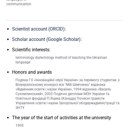
communication
Scientist account (ORCID):
Scholar account (Google Scholar):
Scientific interests:
terminology dialectology method of teaching the Ukrainian
language
Honors and awards
Подяка ГО «Інноваційні обрії України» за перемогу студентки. у
Всеукраїнському конкурсі есе "Мій Шевченко" відзнака
«Відмінник освіти і науки України», 1994 відзнака «Василь
Сухомлинський», 2005 Подячні дипломи МОН України та
Освітньої фундації П.Яцика (Канада) Почесні грамоти
Управління освіти і науки Запорізької облдержадміністрації та
ЗНТУ
The year of the start of activities at the university
1995