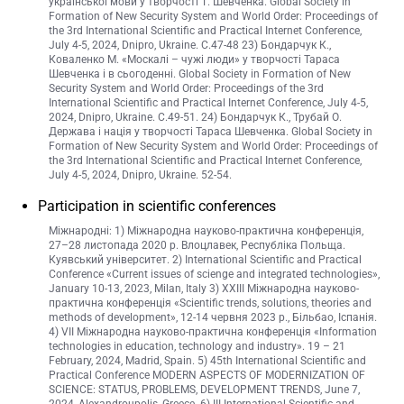
української мови у творчості Т. Шевченка. Global Society in
Formation of New Security System and World Order: Proceedings of
the 3rd International Scientific and Practical Internet Conference,
July 4-5, 2024, Dnipro, Ukraine. С.47-48 23) Бондарчук К.,
Коваленко М. «Москалі – чужі люди» у творчості Тараса
Шевченка і в сьогоденні. Global Society in Formation of New
Security System and World Order: Proceedings of the 3rd
International Scientific and Practical Internet Conference, July 4-5,
2024, Dnipro, Ukraine. С.49-51. 24) Бондарчук К., Трубай О.
Держава і нація у творчості Тараса Шевченка. Global Society in
Formation of New Security System and World Order: Proceedings of
the 3rd International Scientific and Practical Internet Conference,
July 4-5, 2024, Dnipro, Ukraine. 52-54.
Participation in scientific conferences
Міжнародні: 1) Міжнародна науково-практична конференція,
27–28 листопада 2020 р. Влоцлавек, Республіка Польща.
Куявський університет. 2) International Scientific and Practical
Conference «Current issues of scienge and integrated technologies»,
January 10-13, 2023, Milan, Italy 3) XXIII Міжнародна науково-
практична конференція «Scientific trends, solutions, theories and
methods of development», 12-14 червня 2023 р., Більбао, Іспанія.
4) VII Міжнародна науково-практична конференція «Information
technologies in education, technology and industry». 19 – 21
February, 2024, Madrid, Spain. 5) 45th International Scientific and
Practical Conference MODERN ASPECTS OF MODERNIZATION OF
SCIENCE: STATUS, PROBLEMS, DEVELOPMENT TRENDS, June 7,
2024, Alexandroupolis, Greece. 6) ІІІ International Scientific and