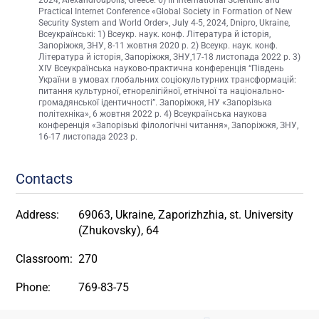
Practical Internet Conference «Global Society in Formation of New
Security System and World Order», July 4-5, 2024, Dnipro, Ukraine,
Всеукраїнські: 1) Всеукр. наук. конф. Література й історія,
Запоріжжя, ЗНУ, 8-11 жовтня 2020 р. 2) Всеукр. наук. конф.
Література й історія, Запоріжжя, ЗНУ,17-18 листопада 2022 р. 3)
XІV Всеукраїнська науково-практична конференція “Південь
України в умовах глобальних соціокультурних трансформацій:
питання культурної, етнорелігійної, етнічної та національно-
громадянської ідентичності”. Запоріжжя, НУ «Запорізька
політехніка», 6 жовтня 2022 р. 4) Всеукраїнська наукова
конференція «Запорізькі філологічні читання», Запоріжжя, ЗНУ,
16-17 листопада 2023 р.
Contacts
Address:
69063, Ukraine, Zaporizhzhia, st. University
(Zhukovsky), 64
Classroom:
270
Phone:
769-83-75