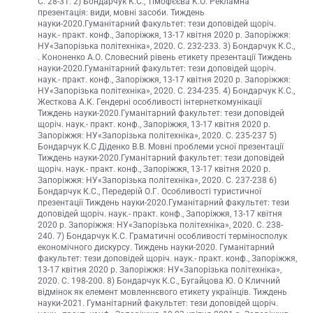
С. 28-31. 2) Бондарчук К.С., Тімофєєва К.О. Рекламна
презентація: види, мовні засоби. Тиждень
науки-2020.Гуманітарний факультет: тези доповідей щоріч.
наук.- практ. конф., Запоріжжя, 13-17 квітня 2020 р. Запоріжжя:
НУ«Запорізька політехніка», 2020. С. 232-233. 3) Бондарчук К.С.,
. Кононенко А.О. Словесний рівень етикету презентації Тиждень
науки-2020.Гуманітарний факультет: тези доповідей щоріч.
наук.- практ. конф., Запоріжжя, 13-17 квітня 2020 р. Запоріжжя:
НУ«Запорізька політехніка», 2020. С. 234-235. 4) Бондарчук К.С.,
Жесткова А.К. Гендерні особливості інтернеткомунікації
Тиждень науки-2020.Гуманітарний факультет: тези доповідей
щоріч. наук.- практ. конф., Запоріжжя, 13-17 квітня 2020 р.
Запоріжжя: НУ«Запорізька політехніка», 2020. С. 235-237 5)
Бондарчук К.С Діденко В.В. Мовні проблеми усної презентації
Тиждень науки-2020.Гуманітарний факультет: тези доповідей
щоріч. наук.- практ. конф., Запоріжжя, 13-17 квітня 2020 р.
Запоріжжя: НУ«Запорізька політехніка», 2020. С. 237-238 6)
Бондарчук К.С., Передерій О.Г. Особливості туристичної
презентації Тиждень науки-2020.Гуманітарний факультет: тези
доповідей щоріч. наук.- практ. конф., Запоріжжя, 13-17 квітня
2020 р. Запоріжжя: НУ«Запорізька політехніка», 2020. С. 238-
240. 7) Бондарчук К.С. Граматичні особливості терміносполук
економічного дискурсу. Тиждень науки-2020. Гуманітарний
факультет: тези доповідей щоріч. наук.- практ. конф., Запоріжжя,
13-17 квітня 2020 р. Запоріжжя: НУ«Запорізька політехніка»,
2020. С. 198-200. 8) Бондарчук К.С., Бугайцова Ю. О Кличний
відмінок як елемент мовленнєвого етикету українців. Тиждень
науки-2021. Гуманітарний факультет: тези доповідей щоріч.