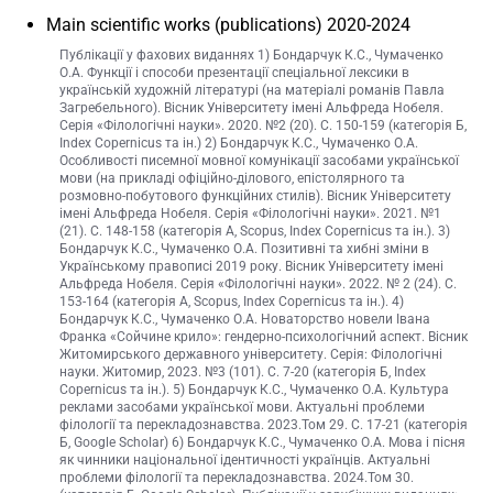
Main scientific works (publications) 2020-2024
Публікації у фахових виданнях 1) Бондарчук К.С., Чумаченко
О.А. Функції і способи презентації спеціальної лексики в
українській художній літературі (на матеріалі романів Павла
Загребельного). Вісник Університету імені Альфреда Нобеля.
Серія «Філологічні науки». 2020. №2 (20). С. 150-159 (категорія Б,
Index Copernicus та ін.) 2) Бондарчук К.С., Чумаченко О.А.
Особливості писемної мовної комунікації засобами української
мови (на прикладі офіційно-ділового, епістолярного та
розмовно-побутового функційних стилів). Вісник Університету
імені Альфреда Нобеля. Серія «Філологічні науки». 2021. №1
(21). С. 148-158 (категорія А, Scopus, Index Copernicus та ін.). 3)
Бондарчук К.С., Чумаченко О.А. Позитивні та хибні зміни в
Українському правописі 2019 року. Вісник Університету імені
Альфреда Нобеля. Серія «Філологічні науки». 2022. № 2 (24). С.
153-164 (категорія А, Scopus, Index Copernicus та ін.). 4)
Бондарчук К.С., Чумаченко О.А. Новаторство новели Івана
Франка «Сойчине крило»: гендерно-психологічний аспект. Вісник
Житомирського державного університету. Серія: Філологічні
науки. Житомир, 2023. №3 (101). С. 7-20 (категорія Б, Index
Copernicus та ін.). 5) Бондарчук К.С., Чумаченко О.А. Культура
реклами засобами української мови. Актуальні проблеми
філології та перекладознавства. 2023.Том 29. С. 17-21 (категорія
Б, Google Scholar) 6) Бондарчук К.С., Чумаченко О.А. Мова і пісня
як чинники національної ідентичності українців. Актуальні
проблеми філології та перекладознавства. 2024.Том 30.