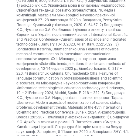
(категорія Б, Google Scholar). Публікації у зарубіжних виданнях:
1) Бондарчук К.С. Українська мова в сучасному медіапросторі.
Європейські тенденції розвитку журналістики, PR, медіа і
комунікації. Матеріали Міжнародної науково-практичної
конференції 27–28 листопада 2020 р. Влоцлавек, Республіка
Польща: Куявський університет, 2020. С. 64-67. 2) Бондарчук
К.С., Чумаченко О.А. Особливості ділового етикету в країнах
Європи та в Україні: порівняльний аспект. International Scientific
and Practical Conference «Current issues of scienge and integrated
technologies». January 10-13, 2023, Milan, Italy. С.525-529 . 3)
Bondarchuk Katerina, Chumachenko Olha Features of noverbal
means of communication in intercultural communication:
comporative aspect. XXIII Міжнародна науково- практична
конференція «Scientific trends, solutions, theories and methods of
development», 12-14 червня 2023 р., Більбао, Іспанія. С. 217 –
220. 4) Bondarchuk Katerina, Chumachenko Olha. Features of
language communication in professional-business and scientific
discourses. VII Міжнародна науково-практична конференція
«Information technologies in education, technology and industry»,
19 – 21February 2024, Madrid, Spain. P. 218 – 222. 5) Бондарчук
К.С., Чумаченко О.А. Народнопісенні витоки творчості Тараса
Шевченка. Modern aspects of modernization of science: status,
problems, development trends. Materials of the 45th International
Scientific and Practical Conference. June 7, 2024, Alexandroupolis,
Greece.P.205-207. Публікації у нефахових виданнях: 1) Бондарчук
К.С. Архаїчна лексика в романі П. Загребельного «Смерть у
Києві»: види і функції. Література й історія: матеріали Всеукр.
наук. конф., Запоріжжя, 8-11жовтня 2020 р. Запоріжжя: ЗНУ. Ч.1.