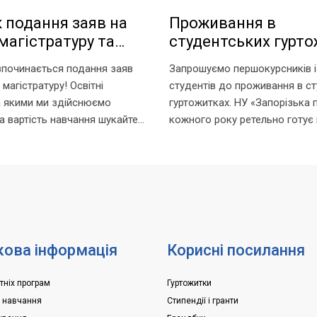
 подання заяв на
Проживання в
магістратуру та
студентських гурт
туру
зпочинається подання заяв
Запрошуємо першокурсників і 
 магістратуру! Освітні
студентів до проживання в с
а якими ми здійснюємо
гуртожитках. НУ «Запорізька п
а вартість навчання шукайте
кожного року ретельно готує
ям:
для поселення, покращуючи 
.edu.ua/specialities/master/
комфортного проживання меш
ів, які пропустили етап
Університет може розміщуват
тупних іспитів в університеті,
гуртожитках студентів, а також 
 проведення...
ова інформація
Корисні посилання
тніх програм
Гуртожитки
е навчання
Стипендії і гранти