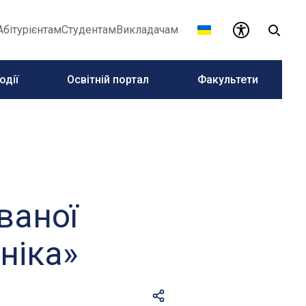
Абітурієнтам
Студентам
Викладачам
одії
Освітній портал
Факультети
ваної
ніка»