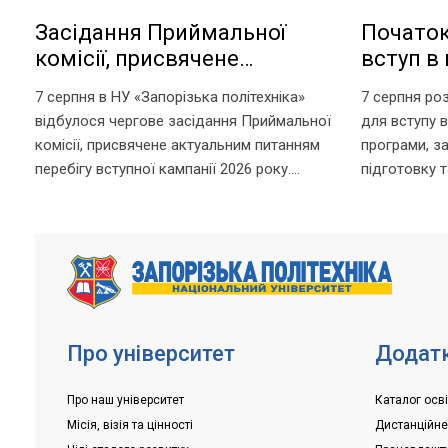
Засідання Приймальної
Початок
комісії, присвячене
вступ в 
актуальним питанням
аспіран
7 серпня в НУ «Запорізька політехніка»
7 серпня ро
перебігу вступної кампанії
відбулося чергове засідання Приймальної
для вступу в
2026 року
комісії, присвячене актуальним питанням
програми, з
перебігу вступної кампанії 2026 року.
підготовку т
Попри непрості умови, в яких сьогодні
за посиланн
працює університет, уся команда
https://pk.zp
Приймальної комісії докладає максимум
Для вступник
зусиль, щоб...
складання вс
заплановано
Про університет
Додатк
Про наш університет
Каталог осві
Місія, візія та цінності
Дистанційн