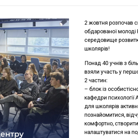
2 жовтня розпочав 
обдарованої молоді 
середовище розвитку
школярів!
Понад 40 учнів з біл
взяли участь у перш
2 частин:
– блок із особистіс
кафедри психології 
для школярів активно
познайомитися, відчу
комфортно, створит
налаштуватися на по