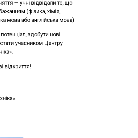
няття — учні відвідали те, що
ажанням (фізика, хімія,
ка мова або англійська мова)
потенціал, здобути нові
ш стати учасником Центру
іка».
і відкриття!
хніка»