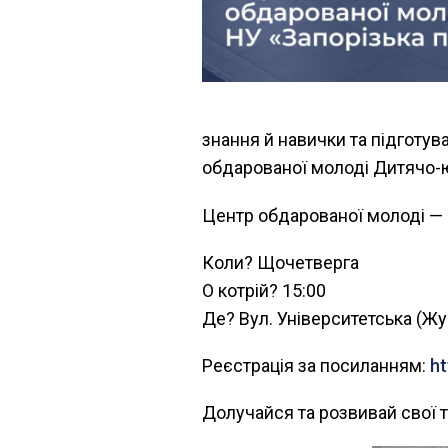
знання й навички та підготу
обдарованої молоді Дитячо-юн
Центр обдарованої молоді — ц
Коли? Щочетверга
О котрій? 15:00
Де? Вул. Університетська (Жу
Реєстрація за посиланням:
h
Долучайся та розвивай свої т