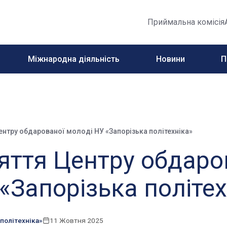
Приймальна комісія
Міжнародна діяльність
Новини
П
нтру обдарованої молоді НУ «Запорізька політехніка»
яття Центру обдаро
«Запорізька політех
політехніка»
11 Жовтня 2025