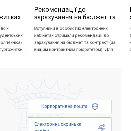
Рекомендації до
ожитках
зарахування на бюджет та
контракт
всіх
Вступники в особистих електронних
тудентських
кабінетах отримали рекомендації до
олітехніка»
зарахування на бюджет та контракт (за
 гуртожитки
вищим контрактним пріоритетом)! Для
умови для
зарахування на омріяну спеціальність
канців.
необхідно до 18:00 11 серпня виконати
и в
вимоги до зарахування: 1. Підтвердити
їх...
вибір місце...
Корпоративна пошта
Електронна скринька