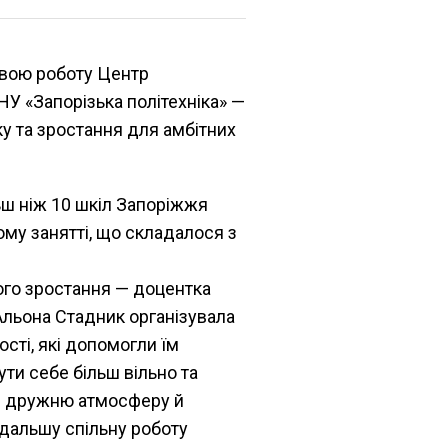
свою роботу Центр
НУ «Запорізька політехніка» —
 та зростання для амбітних
ьш ніж 10 шкіл Запоріжжя
ому занятті, що складалося з
ного зростання — доцентка
Альона Стадник організувала
сті, які допомогли їм
ти себе більш вільно та
и дружню атмосферу й
дальшу спільну роботу