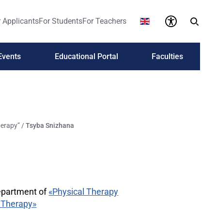
 Applicants
For Students
For Teachers
Events
Educational Portal
Faculties
herapy”
/
Tsyba Snizhana
Department of
«Physical Therapy
 Therapy»