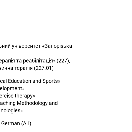
ьний університет «Запорізька
рапія та реабілітація» (227),
ізична терапія (227.01)
cal Education and Sports»
velopment»
rcise therapy»
eaching Methodology and
hnologies»
), German (A1)