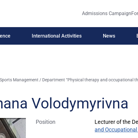
Admissions Campaign
For
ience
International Activities
News
d Sports Management
/
Department “Physical therapy and occupational t
hana Volodymyrivna
Position
Lecturer of the 
and Occupational