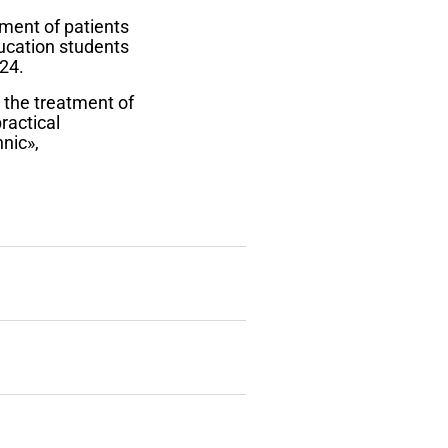
tment of patients
ducation students
24.
r the treatment of
ractical
nic»,