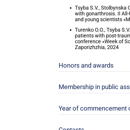
Tsyba S.V., Stolbynska O
with gonarthrosis. II Al
and young scientists «Mo
Turenko O.O., Tsyba S.V.
patients with post-trauma
conference «Week of Sci
Zaporizhzhia, 2024
Honors and awards
Membership in public ass
Year of commencement of a
Contacts