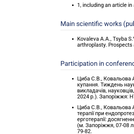
1, including an article in
Main scientific works (pu
Kovaleva A.A., Tsyba S.
arthroplasty. Prospects 
Participation in conferen
Циба С.В., Ковальова 
купання. Тиждень наук
викладачів, науковців,
2024 р.). Запоріжжя: Н
Циба С.В., Ковальова 
терапії при ендопротез
ерготерапії: досягненн
(м. Запоріжжя, 07-08 л
79-82.