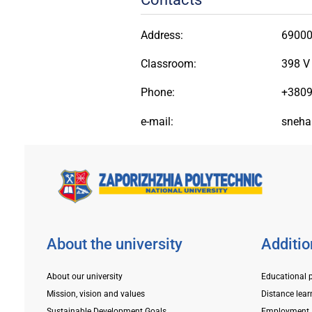
Address:
69000
Classroom:
398 V
Phone:
+380
e-mail:
sneha
About the university
Additio
About our university
Educational 
Mission, vision and values
Distance lear
Sustainable Development Goals
Employment