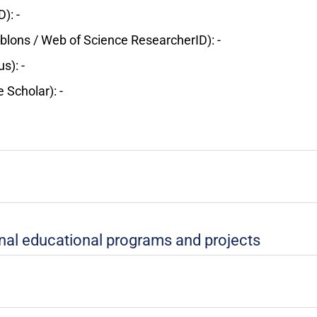
): -
lons / Web of Science ResearcherID): -
s): -
 Scholar): -
ional educational programs and projects