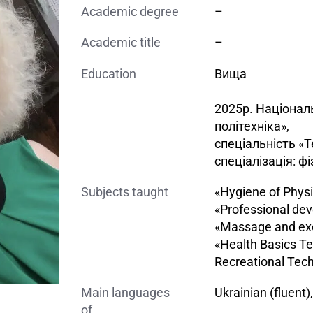
Academic degree
–
Academic title
–
Education
Вища
2025р. Націонал
політехніка»,
спеціальність «Те
спеціалізація: ф
Subjects taught
«Hygiene of Physi
«Professional de
«Massage and exe
«Health Basics T
Recreational Tec
Main languages
Ukrainian (fluent
of