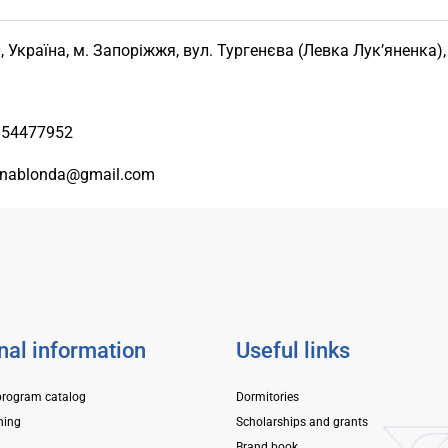
, Україна, м. Запоріжжя, вул. Тургенєва (Левка Лук’яненка),
954477952
nablonda@gmail.com
nal information
Useful links
program catalog
Dormitories
ning
Scholarships and grants
Brand book