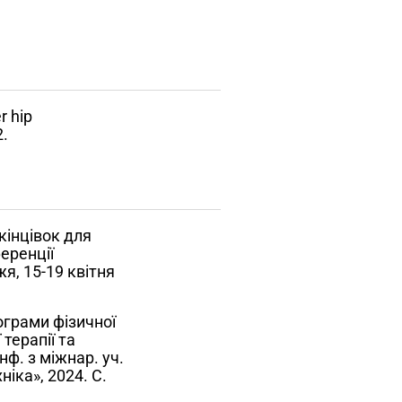
r hip
2.
кінцівок для
еренції
я, 15-19 квітня
ограми фізичної
терапії та
нф. з міжнар. уч.
іка», 2024. С.