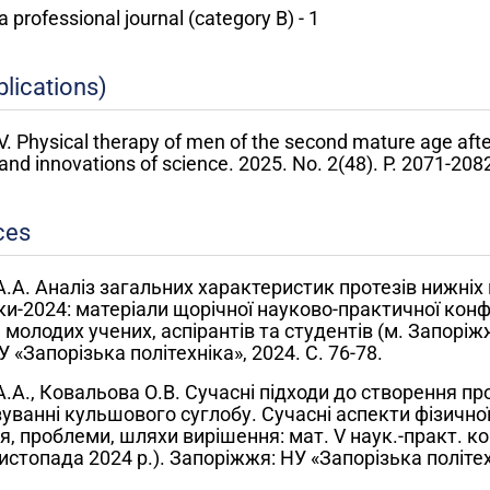
 a professional journal (category B) - 1
blications)
V. Physical therapy of men of the second mature age afte
and innovations of science. 2025. No. 2(48). P. 2071-208
ces
А.А. Аналіз загальних характеристик протезів нижніх 
и-2024: матеріали щорічної науково-практичної конф
 молодих учених, аспірантів та студентів (м. Запоріжж
У «Запорізька політехніка», 2024. С. 76-78.
А.А., Ковальова О.В. Сучасні підходи до створення пр
уванні кульшового суглобу. Сучасні аспекти фізичної 
я, проблеми, шляхи вирішення: мат. V наук.-практ. ко
истопада 2024 р.). Запоріжжя: НУ «Запорізька політехн