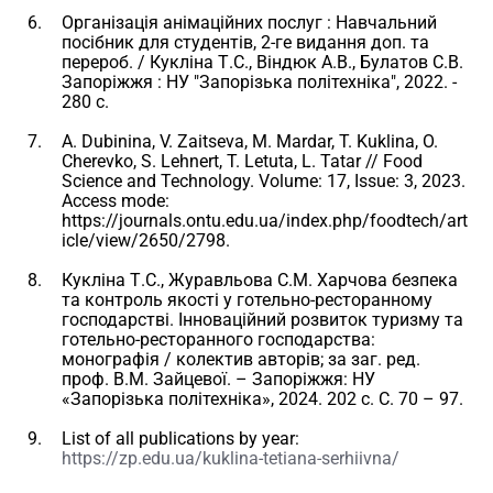
Організація анімаційних послуг : Навчальний
посібник для студентів, 2-ге видання доп. та
перероб. / Кукліна Т.С., Віндюк А.В., Булатов С.В.
Запоріжжя : НУ "Запорізька політехніка", 2022. -
280 с.
A. Dubinina, V. Zaitseva, M. Mardar, T. Kuklina, O.
Cherevko, S. Lehnert, T. Letuta, L. Tatar // Food
Science and Technology. Volume: 17, Issue: 3, 2023.
Access mode:
https://journals.ontu.edu.ua/index.php/foodtech/art
icle/view/2650/2798.
Кукліна Т.С., Журавльова С.М. Харчова безпека
та контроль якості у готельно-ресторанному
господарстві. Інноваційний розвиток туризму та
готельно-ресторанного господарства:
монографія / колектив авторів; за заг. ред.
проф. В.М. Зайцевої. – Запоріжжя: НУ
«Запорізька політехніка», 2024. 202 с. С. 70 – 97.
List of all publications by year:
https://zp.edu.ua/kuklina-tetiana-serhiivna/