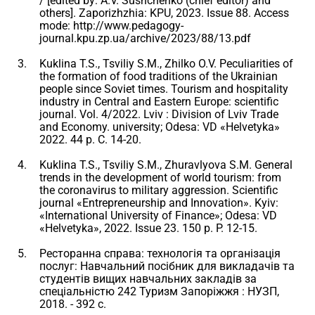
/ [edited by: A.V. Sushchenko (chief editor) and
others]. Zaporizhzhia: KPU, 2023. Issue 88. Access
mode: http://www.pedagogy-
journal.kpu.zp.ua/archive/2023/88/13.pdf
Kuklina T.S., Tsviliy S.M., Zhilko O.V. Peculiarities of
the formation of food traditions of the Ukrainian
people since Soviet times. Tourism and hospitality
industry in Central and Eastern Europe: scientific
journal. Vol. 4/2022. Lviv : Division of Lviv Trade
and Economy. university; Odesa: VD «Helvetyka»
2022. 44 p. C. 14-20.
Kuklina T.S., Tsviliy S.M., Zhuravlyova S.M. General
trends in the development of world tourism: from
the coronavirus to military aggression. Scientific
journal «Entrepreneurship and Innovation». Kyiv:
«International University of Finance»; Odesa: VD
«Helvetyka», 2022. Issue 23. 150 p. P. 12-15.
Ресторанна справа: технологія та організація
послуг: Навчальний посібник для викладачів та
студентів вищих навчальних закладів за
спеціальністю 242 Туризм Запоріжжя : НУЗП,
2018. - 392 с.