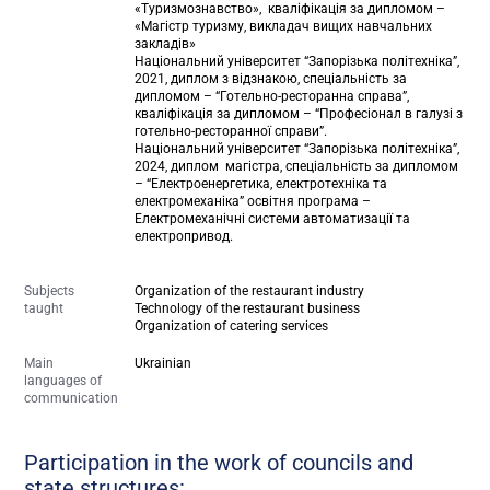
«Туризмознавство», кваліфікація за дипломом –
«Магістр туризму, викладач вищих навчальних
закладів»
Національний університет “Запорізька політехніка”,
2021, диплом з відзнакою, спеціальність за
дипломом – “Готельно-ресторанна справа”,
кваліфікація за дипломом – “Професіонал в галузі з
готельно-ресторанної справи”.
Національний університет “Запорізька політехніка”,
2024, диплом магістра, спеціальність за дипломом
– “Електроенергетика, електротехніка та
електромеханіка” освітня програма –
Електромеханічні системи автоматизації та
електропривод.
Subjects
Organization of the restaurant industry
taught
Technology of the restaurant business
Organization of catering services
Main
Ukrainian
languages of
communication
Participation in the work of councils and
state structures: