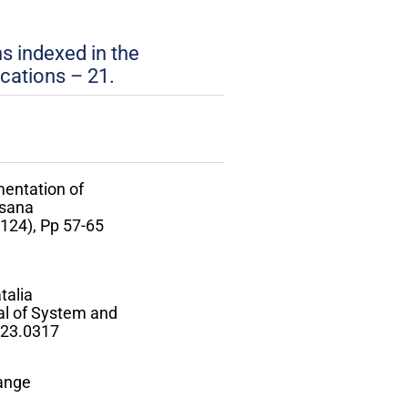
ns indexed in the
cations – 21.
mentation of
ksana
(124), Pp 57-65
talia
al of System and
023.0317
ange