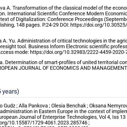
va A. Transformation of the classical model of the econo
tion. International Scientific Conference Modern Economi
ext of Digitalization: Conference Proceedings (Septemb
ublishing, 148 pages. P.24-29 DOI: https://doi.org/10.3052
A. Yu. Administration of critical technologies in the agric
oresight tool. Business Inform Electronic scientific profes
. Access mode: https://doi.org/10.32983/2222-4459-2020-
. Determination of smart-profiles of united territorial c
 EUROPEAN JOURNAL OF ECONOMICS AND MANAGEMENT V
5 years)
o Gudz ; Alla Pankova ; Olesia Benchak ; Oksana Nemyro
 administration in Eastern Europe in the context of imple
European Journal of Enterprise Technologies, Vol 4, Iss 13
oi.org/10.15587/1729-4061.2023.285746 ;