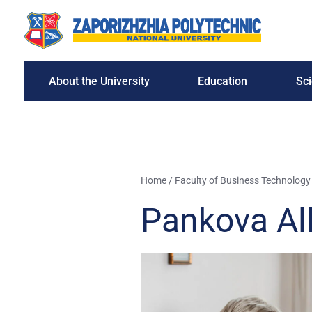
About the University
Education
Sc
Home
/
Faculty of Business Technolog
Pankova All