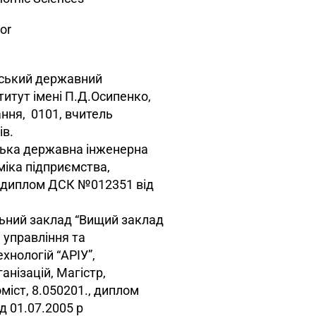
or
нський державний
титут імені П.Д.Осипенко,
ння, 0101, вчитель
ів.
ізька державна інженерна
міка підприємства,
; диплом ДСК №012351 від
льний заклад “Вищий заклад
 управління та
хнологій “АРІУ”,
нізацій, Магістр,
іст, 8.050201., диплом
 01.07.2005 р