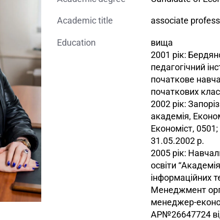
Academic title
associate profess
Education
вища
2001 рік: Бердя
педагогічний інс
початкове навча
початкових клас
2002 рік: Запор
академія, Еконо
Економіст, 0501
31.05.2002 р.
2005 рік: Навча
освіти “Академія
інформаційних те
Менеджмент орга
менеджер-економ
АР№26647724 від