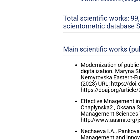
Total scientific works: 99
scientometric database S
Main scientific works (pu
Modernization of public
digitalization. Maryna 
Nemyrovska Eastern-Euro
(2023) URL: https://do
https://doaj.org/arti
Effective Mnagement in
Chaplynska2 , Oksana S
Management Sciences V
http://www.aasmr.org/j
Nechaeva I.A., Pankov
Management and Innovat