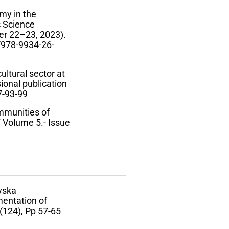
my in the
c Science
er 22–23, 2023).
5/978-9934-26-
ultural sector at
sional publication
7-93-99
ommunities of
olume 5.- Issue
vska
mentation of
 (124), Pp 57-65