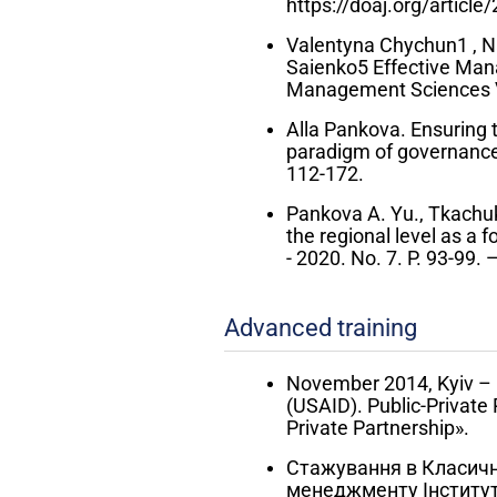
https://doaj.org/arti
Valentyna Chychun1 , N
Saienko5 Effective Man
Management Sciences V
Alla Pankova. Ensuring 
paradigm of governance.
112-172.
Pankova A. Yu., Tkachuk 
the regional level as a f
- 2020. No. 7. P. 93-99
Advanced training
November 2014, Kyiv – C
(USAID). Public-Private
Private Partnership».
Стажування в Класичн
менеджменту Інституту