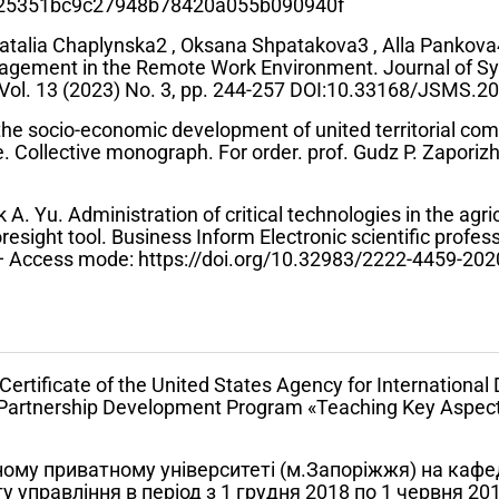
cle/25351bc9c27948b78420a055b090940f
atalia Chaplynska2 , Oksana Shpatakova3 , Alla Pankova
agement in the Remote Work Environment. Journal of S
ol. 13 (2023) No. 3, pp. 244-257 DOI:10.33168/JSMS.2
the socio-economic development of united territorial com
 Collective monograph. For order. prof. Gudz P. Zaporizhz
A. Yu. Administration of critical technologies in the agric
oresight tool. Business Inform Electronic scientific profes
. — Access mode: https://doi.org/10.32983/2222-4459-202
ertificate of the United States Agency for Internationa
 Partnership Development Program «Teaching Key Aspects
ому приватному університеті (м.Запоріжжя) на кафе
 управління в період з 1 грудня 2018 по 1 червня 20