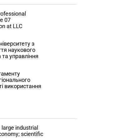
rofessional
e 07
on at LLC
ніверситету з
ття наукового
 та управління
ртаменту
гіонального
ті використання
large industrial
conomy; scientific