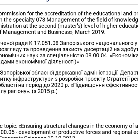
mmission for the accreditation of the educational and p
the specialty 073 Management of the field of knowledg
ration at the second (master's) level of higher educati
of Management and Business», March 2019.
вченої ради К 17.051.08 Запорізького національного у
озгляду та проведення захисту дисертацій на здобу
номічних наук за спеціальністю 08.00.04. «Економіка
дами економічної діяльності)»
 Запорізької обласної державної адміністрації, Депа
итку інфраструктури з розробки проекту Стратегії ре
області на період до 2020 р. «Підвищення ефективнос
у регіону». (з 2015 р.)
e topic: «Ensuring structural changes in the economy of a 
08.00.05 - development of productive forces and regional e