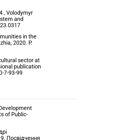
4 , Volodymyr
ystem and
023.0317
munities in the
hia, 2020. P.
ultural sector at
sional publication
0-7-93-99
l Development
 of Public-
дрі
19. Посвідчення