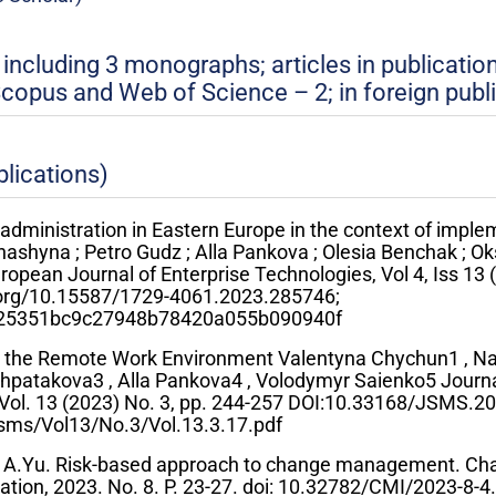
, including 3 monographs; articles in publicatio
copus and Web of Science – 2; in foreign publi
blications)
 administration in Eastern Europe in the context of imple
Shashyna ; Petro Gudz ; Alla Pankova ; Olesia Benchak ; O
pean Journal of Enterprise Technologies, Vol 4, Iss 13 
i.org/10.15587/1729-4061.2023.285746;
cle/25351bc9c27948b78420a055b090940f
 the Remote Work Environment Valentyna Chychun1 , Na
hpatakova3 , Alla Pankova4 , Volodymyr Saienko5 Journ
ol. 13 (2023) No. 3, pp. 244-257 DOI:10.33168/JSMS.2
sms/Vol13/No.3/Vol.13.3.17.pdf
a A.Yu. Risk-based approach to change management. Ch
ion, 2023. No. 8. P. 23-27. doi: 10.32782/CMI/2023-8-4.