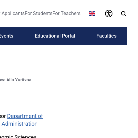
 Applicants
For Students
For Teachers
Events
Educational Portal
Faculties
va Alla Yuriivna
sor
Department of
Administration
nomic Sciences