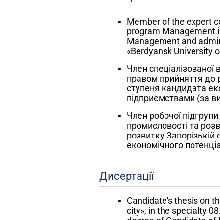
Member of the expert co
program Management in 
Management and administ
«Berdyansk University 
Член спеціалізованої 
правом прийняття до р
ступеня кандидата еко
підприємствами (за ви
Член робочої підгрупи
промисловості та розв
розвитку Запорізькій 
економічного потенціал
Дисертації
Candidate's thesis on th
city», in the specialty 