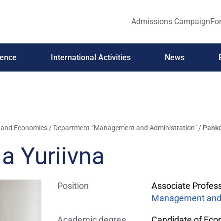
Admissions Campaign
For
ience
International Activities
News
y and Economics
/
Department “Management and Administration”
/
Panko
a Yuriivna
Position
Associate Profes
Management and 
Academic degree
Candidate of Eco