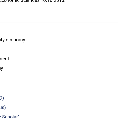
 Economic Sciences 10.10.2013.
city economy
ment
gy
D)
us)
 Scholar)