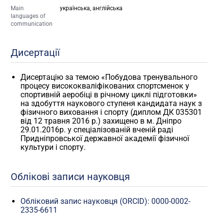
Main
українська, англійська
languages of
communication
Дисертації
Дисертацію за темою «Побудова тренувального
процесу висококваліфікованих спортсменок у
спортивній аеробіці в річному циклі підготовки»
на здобуття наукового ступеня кандидата наук з
фізичного виховання і спорту (диплом ДК 035301
від 12 травня 2016 р.) захищено в м. Дніпро
29.01.2016р. у спеціалізованій вченій раді
Придніпровської державної академії фізичної
культури і спорту.
Облікові записи науковця
Обліковий запис науковця (ORCID): 0000-0002-
2335-6611