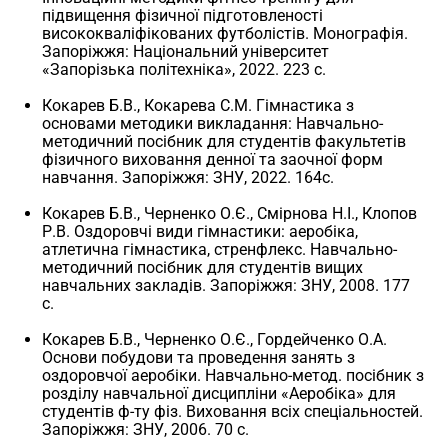
підвищення фізичної підготовленості
висококваліфікованих футболістів. Монографія.
Запоріжжя: Національний університет
«Запорізька політехніка», 2022. 223 с.
Кокарев Б.В., Кокарева С.М. Гімнастика з
основами методики викладання: Навчально-
методичний посібник для студентів факультетів
фізичного виховання денної та заочної форм
навчання. Запоріжжя: ЗНУ, 2022. 164с.
Кокарев Б.В., Черненко О.Є., Смірнова Н.І., Клопов
Р.В. Оздоровчі види гімнастики: аеробіка,
атлетична гімнастика, стренфлекс. Навчально-
методичний посібник для студентів вищих
навчальних закладів. Запоріжжя: ЗНУ, 2008. 177
с.
Кокарев Б.В., Черненко О.Є., Гордейченко О.А.
Основи побудови та проведення занять з
оздоровчої аеробіки. Навчально-метод. посібник з
розділу навчальної дисципліни «Аеробіка» для
студентів ф-ту фіз. Виховання всіх спеціальностей.
Запоріжжя: ЗНУ, 2006. 70 с.