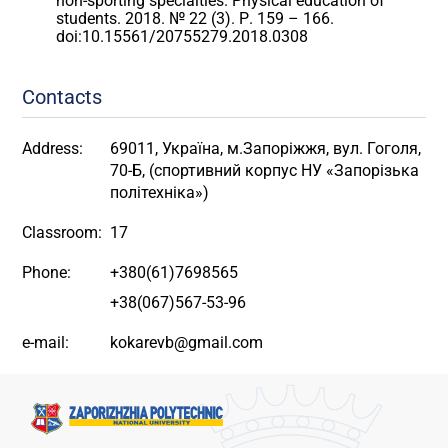
non-sporting specialties. Physical education of
students. 2018. № 22 (3). Р. 159 – 166.
doi:10.15561/20755279.2018.0308
Contacts
Address:
69011, Україна, м.Запоріжжя, вул. Гоголя,
70-Б, (спортивний корпус НУ «Запорізька
політехніка»)
Classroom:
17
Phone:
+380(61)7698565
+38(067)567-53-96
e-mail:
kokarevb@gmail.com