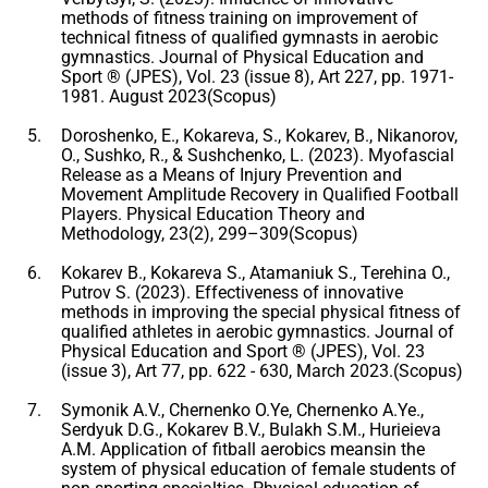
methods of fitness training on improvement of
technical fitness of qualified gymnasts in aerobic
gymnastics. Journal of Physical Education and
Sport ® (JPES), Vol. 23 (issue 8), Art 227, pp. 1971-
1981. August 2023(Scopus)
Doroshenko, E., Kokareva, S., Kokarev, B., Nikanorov,
O., Sushko, R., & Sushchenko, L. (2023). Myofascial
Release as a Means of Injury Prevention and
Movement Amplitude Recovery in Qualified Football
Players. Physical Education Theory and
Methodology, 23(2), 299–309(Scopus)
Kokarev B., Kokareva S., Atamaniuk S., Terehina O.,
Putrov S. (2023). Effectiveness of innovative
methods in improving the special physical fitness of
qualified athletes in aerobic gymnastics. Journal of
Physical Education and Sport ® (JPES), Vol. 23
(issue 3), Art 77, pp. 622 - 630, March 2023.(Scopus)
Symonik A.V., Chernenko O.Ye, Chernenko A.Ye.,
Serdyuk D.G., Kokarev B.V., Bulakh S.M., Hurieieva
A.M. Application of fitball aerobics meansin the
system of physical education of female students of