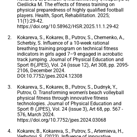
Cieślicka M. The effects of fitness training on
physical preparedness of highly qualified football
players. Health, Sport, Rehabilitation. 2025;
11(1):29-42.
https://doi.org/10.58962/HSR.2025.11.1.29-42
Kokareva, S., Kokarev, B., Putrov, S., Chernenko, A.,
Scherbiy, S. Influence of a 10-week rational
breathing training program on technical fitness
indicators in girls aged 7–9 engaged in acrobatic
track jumping. Journal of Physical Education and
Sport ®(JPES), Vol. 24 (issue 12), Art 308, pp. 2095-
2106, December 2024.
DOI:10.7752/jpes.2024.12308
Kokareva, S., Kokarev, B., Putrov, S., Dudnyk, Y.,
Putrov, O. Transforming women's beach volleyball
physical fitness through innovative fitness
technologies. Journal of Physical Education and
Sport ® (JPES), Vol. 24 (issue 3), Art 68, pp. 567 -
576, March 2024.
https://doi.org/10.7752/jpes.2024.03068
Kokarev, B., Kokareva, S., Putrov, S., Artemieva, H.,
Verbytsyi, S. (2023). Influence of innovative