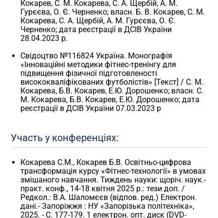
Кокарев, С. М. Кокарева, С. А. Щербій, А. М.
Гурєєва, О. Є. Черненко; власн. Б. В. Кокарев, С. М.
Кокарева, С. А. Щербій, А. М. Гурєєва, О. Є.
Черненко; дата реєстрації в ДСІВ України
28.04.2023 р.
Свідоцтво №116824 Україна. Монографія
«Інноваційні методики фітнес-тренінгу для
підвищення фізичної підготовленості
висококваліфікованих футболістів» [Текст] / С. М.
Кокарева, Б.В. Кокарев, Е.Ю. Дорошенко; власн. С.
М. Кокарева, Б.В. Кокарев, Е.Ю. Дорошенко; дата
реєстрації в ДСІВ України 07.03.2023 р
Участь у конференціях:
Кокарева С.М., Кокарев Б.В. Освітньо-цифрова
трансформація курсу «Фітнес-технології» в умовах
змішаного навчання. Тиждень науки: щоріч. наук.-
практ. конф., 14-18 квітня 2025 р.: тези доп. /
Редкол.: В.А. Шаломєєв (відпов. ред.) Електрон.
дані.- Запоріжжя : НУ «Запорізька політехніка»,
2025. - C. 177-179. 1 електрон. опт. диск (DVD-