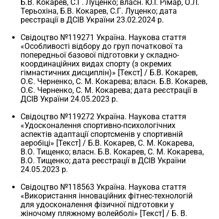
Б.В. Кокарев, С.Г. Луценко; власн. Ю.І. Рімар, О.Л.
Терьохіна, Б.В. Кокарев, С.Г. Луценко; дата
реєстрації в ДСІВ України 23.02.2024 р.
Свідоцтво №119271 Україна. Наукова стаття
«Особливості відбору до груп початкової та
попередньої базової підготовки у складно-
координаційних видах спорту (з окремих
гімнастичних дисциплін)» [Текст] / Б.В. Кокарев,
О.Є. Черненко, С. М. Кокарева; власн. Б.В. Кокарев,
О.Є. Черненко, С. М. Кокарева; дата реєстрації в
ДСІВ України 24.05.2023 р.
Свідоцтво №119272 Україна. Наукова стаття
«Удосконалення спортивно-психологічних
аспектів адаптації спортсменів у спортивній
аеробіці» [Текст] / Б.В. Кокарев, С. М. Кокарева,
В.О. Тищенко; власн. Б.В. Кокарев, С. М. Кокарева,
В.О. Тищенко; дата реєстрації в ДСІВ України
24.05.2023 р.
Свідоцтво №118563 Україна. Наукова стаття
«Використання інноваційних фітнес-технологій
для удосконалення фізичної підготовки у
жіночому пляжному волейболі» [Текст] / Б. В.