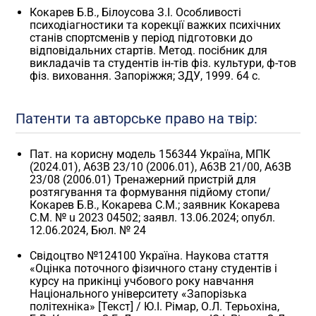
Кокарев Б.В., Білоусова З.І. Особливості
психодіагностики та корекції важких психічних
станів спортсменів у період підготовки до
відповідальних стартів. Метод. посібник для
викладачів та студентів ін-тів фіз. культури, ф-тов
фіз. виховання. Запоріжжя; ЗДУ, 1999. 64 с.
Патенти та авторське право на твір:
Пат. на корисну модель 156344 Україна, МПК
(2024.01), A63B 23/10 (2006.01), A63B 21/00, A63B
23/08 (2006.01) Тренажерний пристрій для
розтягування та формування підйому стопи/
Кокарев Б.В., Кокарева С.М.; заявник Кокарева
С.М. № u 2023 04502; заявл. 13.06.2024; опубл.
12.06.2024, Бюл. № 24
Свідоцтво №124100 Україна. Наукова стаття
«Оцінка поточного фізичного стану студентів i
курсу на прикінці учбового року навчання
Національного університету «Запорізька
політехніка» [Текст] / Ю.І. Рімар, О.Л. Терьохіна,