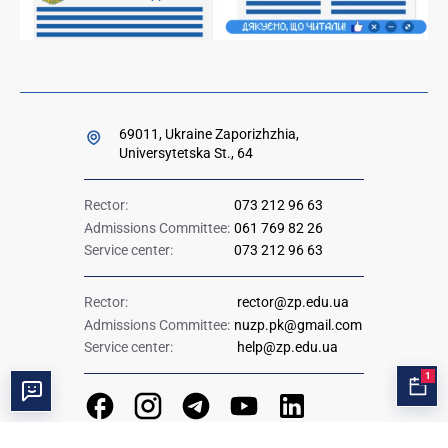
69011, Ukraine Zaporizhzhia,
Universytetska St., 64
Rector:
073 212 96 63
Admissions Committee:
061 769 82 26
Service center:
073 212 96 63
Rector:
rector@zp.edu.ua
Admissions Committee:
nuzp.pk@gmail.com
Service center:
help@zp.edu.ua
1