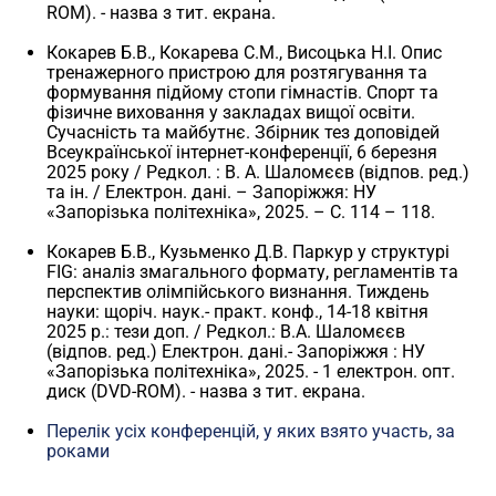
ROM). - назва з тит. екрана.
Кокарев Б.В., Кокарева С.М., Висоцька Н.І. Опис
тренажерного пристрою для розтягування та
формування підйому стопи гімнастів. Спорт та
фізичне виховання у закладах вищої освіти.
Сучасність та майбутнє. Збірник тез доповідей
Всеукраїнської інтернет-конференції, 6 березня
2025 року / Редкол. : В. А. Шаломєєв (відпов. ред.)
та ін. / Електрон. дані. – Запоріжжя: НУ
«Запорізька політехніка», 2025. – С. 114 – 118.
Кокарев Б.В., Кузьменко Д.В. Паркур у структурі
FIG: аналіз змагального формату, регламентів та
перспектив олімпійського визнання. Тиждень
науки: щоріч. наук.- практ. конф., 14-18 квітня
2025 р.: тези доп. / Редкол.: В.А. Шаломєєв
(відпов. ред.) Електрон. дані.- Запоріжжя : НУ
«Запорізька політехніка», 2025. - 1 електрон. опт.
диск (DVD-ROM). - назва з тит. екрана.
Перелік усіх конференцій, у яких взято участь, за
роками