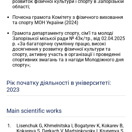
розвиток фізичної культури і спорту в Запорізькій
області;
Почесна грамота Комітету з фізичного виховання
та спорту МОН України (2024)
Грамота департаменту спорту, сім’ї та молоді
Запорізької міської ради № 43к/тр., від 02.04.2025
р. «За багаторічну сумлінну працю, високі
досягнення у розвитку фізичної культури та
спорту, активну участь в організації і проведенні
спортивних змагань та з нагоди Молодіжного дня
спорту»;
Рік початку діяльності в університеті:
2023
Main scientific works
Lisenchuk G, Khmelnitska I, Bogatyrev K, Kokarev B,
Kokareva S, Derkach V, Martsinkovsky I, Krupenya S,