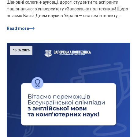
Шановні колеги-науковці, дорогі студенти та аспіранти
Національного університету «Запорізька політехніка»! Щиро
вітаємо Вас із Днем науки в Україні — святом інтелекту,
творчого пошуку, новаторства та відданості знанням! Наука
Read more
завжди була й залишається основою розвитку держави,
важливим чинником соціально-економічного й
технологічного поступу, джерелом нових ідей. Сьогодні, в
умовах складних випробувань, особливого значення
15.05.2026
набувають професіоналізм, науковий потенціал, […]