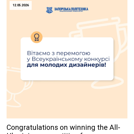
прифронтового регіону, можливості навчання за кордоном,
12.05.2026
академічну мобільність та […]
Congratulations on winning the All-