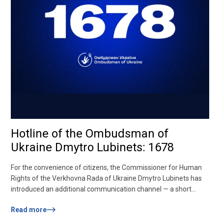
Hotline of the Ombudsman of
Ukraine Dmytro Lubinets: 1678
For the convenience of citizens, the Commissioner for Human
Rights of the Verkhovna Rada of Ukraine Dmytro Lubinets has
introduced an additional communication channel — a short
hotline number 1678, which can be called free of charge from a
Read more
mobile phone. Please note:– the previous hotline number — 0