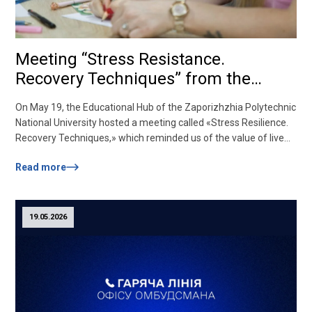
Meeting “Stress Resistance.
Recovery Techniques” from the
Psychological Service of the
On May 19, the Educational Hub of the Zaporizhzhia Polytechnic
Zaporizhia Polytechnic National
National University hosted a meeting called «Stress Resilience.
University!
Recovery Techniques,» which reminded us of the value of live
communication to support mental health. In the era of digital
Read more
technologies, offline meetings are becoming especially
necessary, because it is in direct contact that we feel support,
understanding, and the opportunity to...
19.05.2026