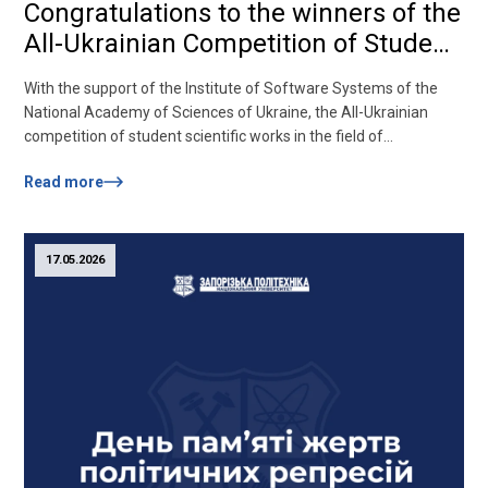
Congratulations to the winners of the
All-Ukrainian Competition of Student
Scientific Papers on Information
With the support of the Institute of Software Systems of the
Technologies!
National Academy of Sciences of Ukraine, the All-Ukrainian
competition of student scientific works in the field of
«Information Technologies» was held at the Kherson National
Read more
Technical University. 29 leading higher education institutions of
Ukraine participated and presented more than 90 scientific
works in the following specialties: «Computer Science»,
«Software...
17.05.2026