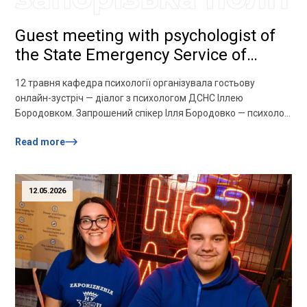
Guest meeting with psychologist of
the State Emergency Service of
Ukraine Ilya Borodovka
12 травня кафедра психології організувала гостьову
онлайн-зустріч — діалог з психологом ДСНС Іллею
Бородовком. Запрошений спікер Ілля Бородовко — психолог,
начальник відділу психологічного забезпечення Центру
Read more
забезпечення діяльності ГУ ДСНС України у Запорізькій
області, майор служби цивільного захисту — розповів про
свій шлях психолога у сфері, порівняв роботу в ДСНС до
війни та під час війни, […]
12.05.2026