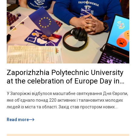
Zaporizhzhia Polytechnic University
at the celebration of Europe Day in
Zaporizhzhia
У Запоріжжі відбулося масштабне святкування Дня Європи,
яке об’єднало понад 220 активних і талановитих молодих
людей із міста та області. Захід став простором нових
можливостей, важливих дискусій, обміну досвідом і
Read more
спільного бачення майбутнього України як частини
європейської спільноти. Учасники обговорювали
міжнародну співпрацю, роль молоді в розвитку