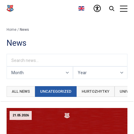
Home
/
News
News
ALL NEWS
UNCATEGORIZED
HURTOZHYTKY
UNIVERS
21.05.2026