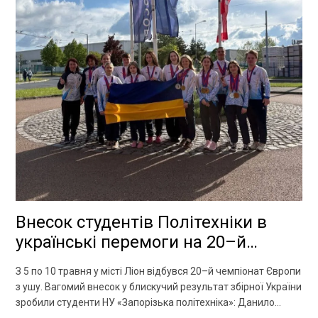
Внесок студентів Політехніки в
українські перемоги на 20–й
чемпіонат Європи з ушу
З 5 по 10 травня у місті Ліон відбувся 20–й чемпіонат Європи
з ушу. Вагомий внесок у блискучий результат збірної України
зробили студенти НУ «Запорізька політехніка»: Данило
Потуримець (ЮФ–115сп)1 місце у дисципліні нань цюань