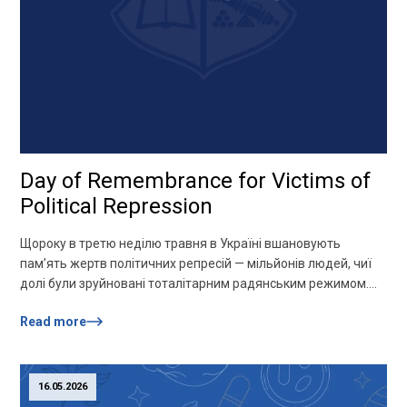
Day of Remembrance for Victims of
Political Repression
Щороку в третю неділю травня в Україні вшановують
пам’ять жертв політичних репресій — мільйонів людей, чиї
долі були зруйновані тоталітарним радянським режимом.
Цей пам’ятний день встановлено Указом Президента
Read more
України від 21 травня 2007 року як символ національної
скорботи, історичної правди та шани до всіх, хто
постраждав через політичні переслідування. У 1920–1950–
х роках Україна пережила одну […]
16.05.2026