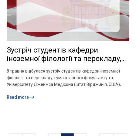
Зустріч студентів кафедри
іноземної філології та перекладу,
гуманітарного факультету та
8 травня відбулася зустріч студентів кафедри іноземної
Університету Джеймса Медісона
філології та перекладу, гуманітарного факультету та
(штат Вірджинія, США)
Університету Джеймса Медісона (штат Вірджинія, США),
присвячена питанням ролі академічної доброчесності в
Read more
освітньому процесі та формуванню етичної культури
сучасного студентства. Учасники обговорили принципи
академічної доброчесності та особливості їх реалізації в
українських і американських університетах, звернули увагу
на важливість чесності, відповідальності, самостійності та
[…]