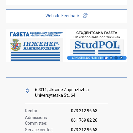
Public information
ZP-Link
Telephone directory
Youth Hub "FREETIME"
Website Feedback
Institutional repository
Paid services
Orders and directives for publication
Ministry of Education and Science of Ukraine
Government hotline 1545
69011, Ukraine Zaporizhzhia,
Universytetska St., 64
Rector:
073 212 96 63
Admissions
061 769 82 26
Committee:
Service center:
073 212 96 63