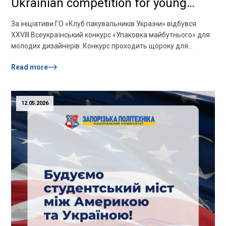
Ukrainian competition for young
designers!
За ініціативи ГО «Клуб пакувальників України» відбувся
ХХVІІІ Всеукраїнський конкурс «Упаковка майбутнього» для
молодих дизайнерів. Конкурс проходить щороку для
студентів-дизайнерів, які прагнуть перевірити свою фахову
Read more
майстерність, донести до виробників пакування свої ідеї,
оригінальні конструкції та різноманітні дизайнерські
рішення. Цьогоріч до складу партнерів заходу долучилися
ТОВ «Флексорес», представництво Windmöller & Hölscher в
12.05.2026
Україні, Українська пакувально-екологічна коаліція […]