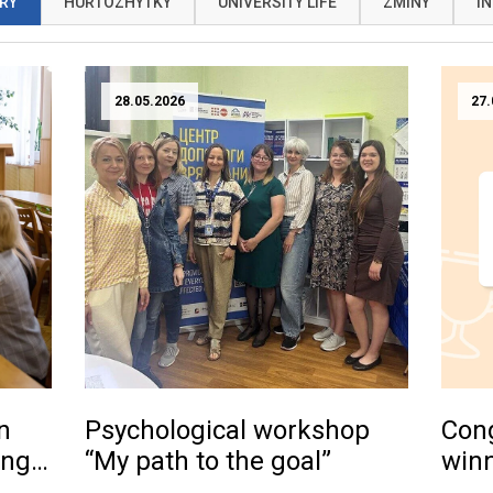
RY
HURTOZHYTKY
UNIVERSITY LIFE
ZMINY
IN
28.05.2026
27.
n
Psychological workshop
Cong
ng -
“My path to the goal”
winn
Ukra