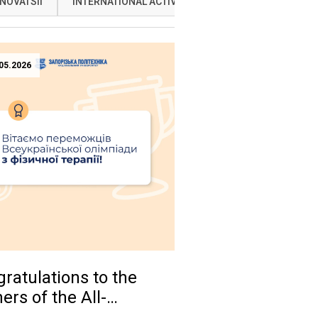
NOVATSII
INTERNATIONAL ACTIVITIES
NAUKA
OSVI
05.2026
ratulations to the
ers of the All-
inian Physical Therapy