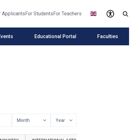
r Applicants
For Students
For Teachers
Events
Educational Portal
Faculties