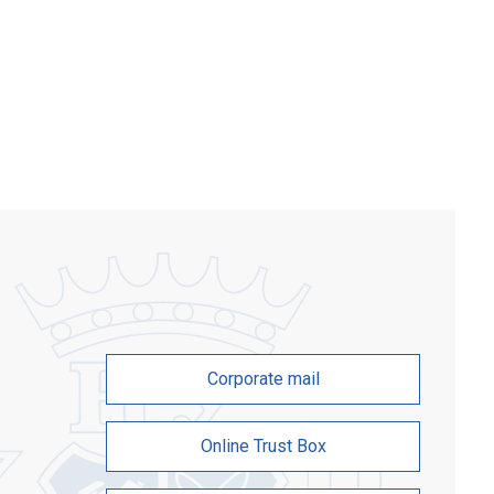
нтах закодована історія народу,
 поколінь, любов до рідної землі та
ння до свободи. Вона поєднує
 […]
Corporate mail
Online Trust Box