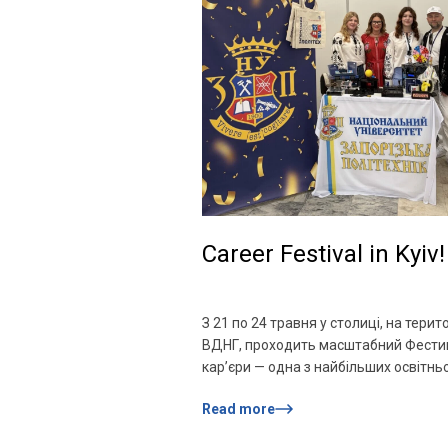
на біологічні, соціальні та психологіч
чинники резилієнтності, а також
поділилася результатами […]
Career Festival in Kyiv!
З 21 по 24 травня у столиці, на терито
ВДНГ, проходить масштабний Фести
кар’єри — одна з найбільших освітнь
професійних подій в Україні. Це прост
Read more
зустрічаються студенти, абітурієнти,
роботодавці, освітні заклади та всі, х