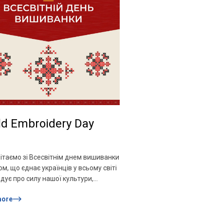
ld Embroidery Day
ітаємо зі Всесвітнім днем вишиванки
м, що єднає українців у всьому світі
адує про силу нашої культури,
й і національної ідентичності.
more
нка — це не просто елемент одягу, а
ий духовний символ України. У її