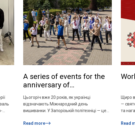
ні
Тетяна Бородулькіна ознайомила учасників
з методом «Шість […]
A series of events for the
Wor
anniversary of
International Embroidery
рії
Цьогоріч вже 20 років, як українці
Щиро в
Day
валь
відзначають Міжнародний день
— свято
о-
вишиванки. У Запорізькій політехніці — це
та наг
ір, де
одне з найяскравіших свят року: барви,
традиці
Read more
Read 
вишивка, єдність і любов. В університеті
Вишива
то
відбулися активності, де взяли участь всі-
глибок