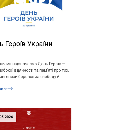
ь Героїв України
вня ми відзначаємо День Героїв —
ибокої вдячності та пам’яті про тих,
ізні епохи боровся за свободу й
жність України. Наша історія
more
на прикладів мужності,
жертви та незламності. Від борців
о до сучасних захисників — усіх їх
ує відданість Батьківщині та
ість відстоювати її майбутнє.
05.2026
і до них належать і новітні […]