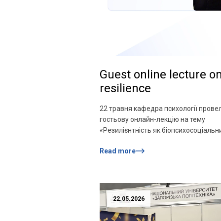
Guest online lecture o
resilience
22 травня кафедра психології прове
гостьову онлайн-лекцію на тему
«Резилієнтність як біопсихосоціальн
феномен». Запрошена спікерка Мар
Read more
Старченко — психологиня, випускниц
стейкхолдерка кафедри психології —
ґрунтовно описала поняття резилієн
як складний біопсихосоціальний фен
предмет наукових досліджень;
22.05.2026
прокоментувала, як за допомогою
психологічних інтервенцій можна вп