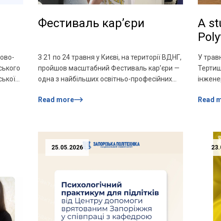
Фестиваль кар’єри
A st
Poly
comp
ково-
З 21 по 24 травня у Києві, на території ВДНГ,
У трав
y
trai
ського
пройшов масштабний Фестиваль кар’єри —
Тертиш
BAS
ської
одна з найбільших освітньо-професійних
інжене
ація».
подій в України для студентів, абітурієнтів,
програ
Read more
Read 
роботодавців та освітніх закладів. Під час
з найк
чного
фестивалю сотні компаній та університетів
сертиф
енка у
пропонували десятки локацій із лекціями,
BASIC»
ної
майстер-класами, кар’єрними
Полісь
консультаціями, тестами на
(Житом
25.05.2026
23.
я
профорієнтацію та живими зустрічами з
досвід
ття,
представниками різних сфер. НУ […]
13 рок
вої
[…]