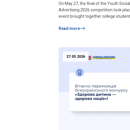
On May 27, the final of the Youth Socia
Advertising 2026 competition took plac
event brought together college studen
students of grades 10–11 of general
Read more
secondary education from various educ
institutions in Ukraine and became a p
for demonstrating the creative ideas o
people. This year, the competition wen
beyond the region: 21 works in video and
27.05.2026