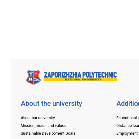
будує свою кар’єрну траєкторію. Фе
об’єднує сотні компаній та університе
пропонує десятки локацій із лекціями
майстер-класами, кар’єрними
консультаціями, тестами на
профорієнтацію […]
About the university
Additio
About our university
Educational 
Mission, vision and values
Distance lea
Sustainable Development Goals
Employment