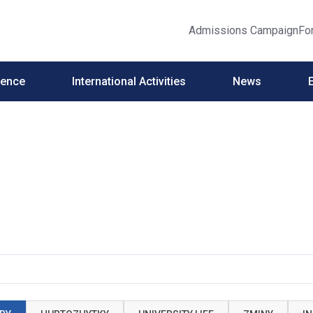
Admissions Campaign
Fo
ience
International Activities
News