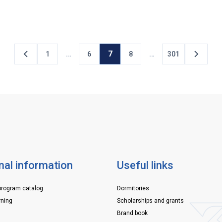
стиваль
всі-всі! 20 травня пройшов майстер-клас із
орнаме
тів,
виготовлення вишитих брелоків «Вишита
пам’ять
,
молитва: кишеньковий оберіг». Студенти та
прагне
співробітники створили мініаксесуари із
минуле
глибоким сакральним змістом. Кожен […]
…
7
…
1
6
8
301
nal information
Useful links
program catalog
Dormitories
rning
Scholarships and grants
Brand book