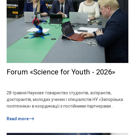
Forum «Science for Youth - 2026»
28 травня Наукове товариство студентів, аспірантів,
докторантів, молодих учених і спеціалістів НУ «Запорізька
політехніка» в координації з постійними партнерами
провели форум «Наука для молоді — 2026». Захід
Read more
присвячений підтримці та розбудові молодіжної науки: було
розглянуто актуальні можливості у сфері молодіжної науки,
можливості створення та управління науковими