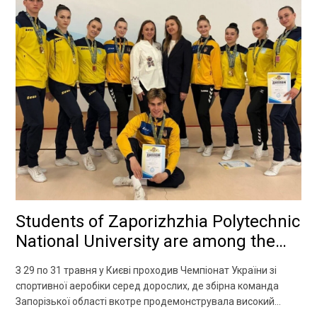
Students of Zaporizhzhia Polytechnic
National University are among the
winners of the Ukrainian Aerobics
З 29 по 31 травня у Києві проходив Чемпіонат України зі
Championship!
спортивної аеробіки серед дорослих, де збірна команда
Запорізької області вкотре продемонструвала високий
рівень підготовки! До складу команди увійшли студенти НУ