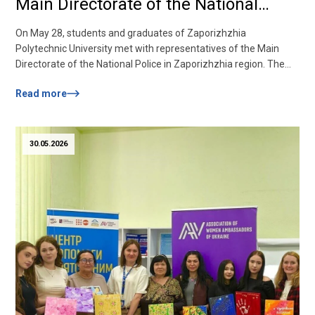
Main Directorate of the National
Police in Zaporizhia region.
On May 28, students and graduates of Zaporizhzhia
Polytechnic University met with representatives of the Main
Directorate of the National Police in Zaporizhzhia region. The
guests of the event were:– Anna Bruy — senior inspector for
Read more
special assignments of the selection organization sector of the
Main Directorate of the National Police in Zaporizhzhia region,
police captain– Valentyna Drobna — inspector...
30.05.2026