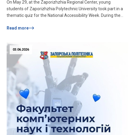
On May 29, at the Zaporizhzhia Regional Center, young
students of Zaporizhzhia Polytechnic University took part in a
thematic quiz for the National Accessibility Week. During the
game, students tested their knowledge in the format of
Read more
interactive questions, learned more about the barriers that
people with special needs face in everyday life, and also
discussed ways to overcome them. The...
03.06.2026