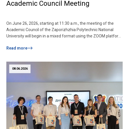
Academic Council Meeting
On June 26, 2026, starting at 11:30 a.m., the meeting of the
Academic Council of the Zaporizhzhia Polytechnic National
University will begin in a mixed format using the ZOOM platform
in room 253. Members of the Academic Council of the
Read more
University participate in the meeting in ZOOM and must name
themselves in the following format: «First and last name» and...
08.06.2026