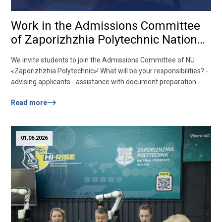
Work in the Admissions Committee
of Zaporizhzhia Polytechnic National
University
We invite students to join the Admissions Committee of NU
«Zaporizhzhia Polytechnic»! What will be your responsibilities? -
advising applicants - assistance with document preparation -
organizational support for the work of the committee -
Read more
communication with applicants and their parents Work period:
July-August Contacts: 098 523 67 89, 099 523 6789, 061 769
8226nuzp.pk@gmail.comZaporizhzhia, 60 Universytetska
(Zhukovsky) St., building...
01.06.2026