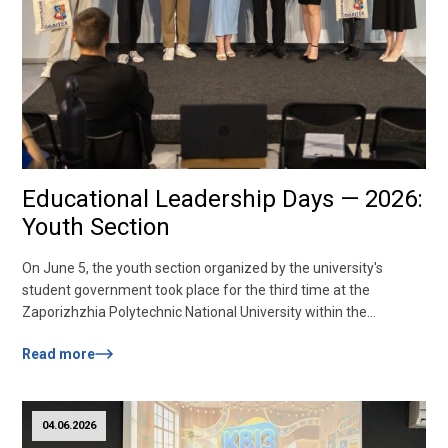
Educational Leadership Days — 2026:
Youth Section
On June 5, the youth section organized by the university's
student government took place for the third time at the
Zaporizhzhia Polytechnic National University within the
framework of the All-Ukrainian Forum «Days of Educational
Read more
Leadership - 2026». This year, the discussion platform was
called «Students as Co-Creators of the University: Where Rules
End and Opportunities Begin» and became a space...
04.06.2026