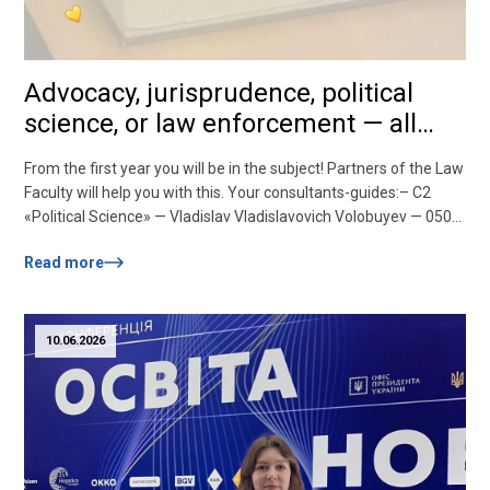
Advocacy, jurisprudence, political
science, or law enforcement — all
paths are open at Zaporizhzhia
From the first year you will be in the subject! Partners of the Law
Polytechnic University!
Faculty will help you with this. Your consultants-guides:– C2
«Political Science» — Vladislav Vladislavovich Volobuyev — 050
484 32 92– D8 «Law» — Yurii Filey — 067 976 39 62– K9 «Law
Read more
Enforcement» — Olha Shiyan — 096 223 05 50 And all the
secrets of...
10.06.2026