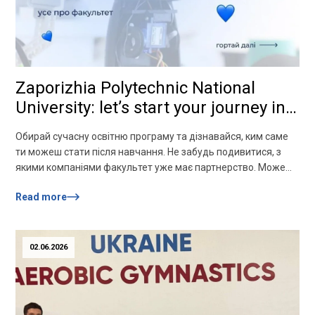
Zaporizhia Polytechnic National
University: let’s start your journey in
IT together!
Обирай сучасну освітню програму та дізнавайся, ким саме
ти можеш стати після навчання. Не забудь подивитися, з
якими компаніями факультет уже має партнерство. Можеш
одразу обрати, де проходитимеш практику! Твої
Read more
консультанти-провідники:– F2 «Інженерія програмного
забезпечення», F3 «Комп’ютерні науки» — Сергій
Олександрович Субботін — 067 394 11 80– F4 «Системний
аналіз та наука про дані» — […]
02.06.2026