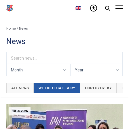
Home
/
News
News
ALL NEWS
WITHOUT CATEGORY
HURTOZHYTKY
UNI
10.06.2026