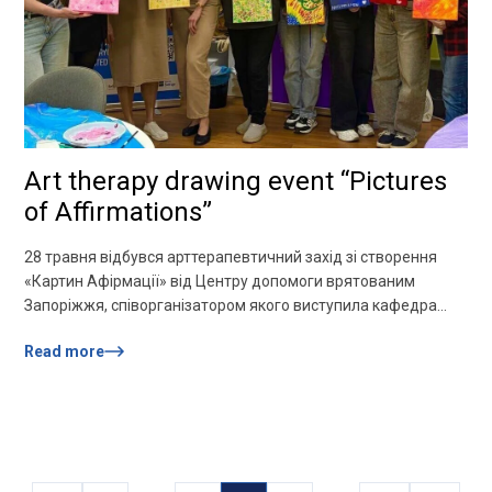
Art therapy drawing event “Pictures
of Affirmations”
28 травня відбувся арттерапевтичний захід зі створення
«Картин Афірмації» від Центру допомоги врятованим
Запоріжжя, співорганізатором якого виступила кафедра
психології.Спікерки заходу:– Вікторія Вертеба — психологиня
Read more
Центру допомоги врятованим, випускниця і стейкхолдерка
кафедри психології НУ «Запорізька політехніка»– Ірина
Бахірко — психологиня Центру допомоги врятованим
Учасниці за допомогою психологічних практик та творчості
звернулись до власних ресурсів, емоцій і […]