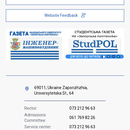
Public information
ZP-Link
Telephone directory
Youth Hub "FREETIME"
Website Feedback
Institutional repository
Paid services
Orders and directives for publication
Ministry of Education and Science of Ukraine
Government hotline 1545
69011, Ukraine Zaporizhzhia,
Universytetska St., 64
Rector:
073 212 96 63
Admissions
061 769 82 26
Committee:
Service center:
073 212 96 63