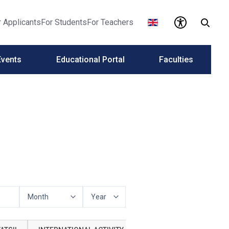
r Applicants
For Students
For Teachers
Events
Educational Portal
Faculties