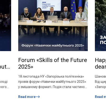
v=Z-5_J_8tQ6s&feature=youtu.be
Forum «Skills of the Future
Happ
outh
2025»
dear
18 листопада НУ «Запорізька політехніка»
Шановн
 on
олоді
провів форум «Навички майбутнього 2025»
Від щи
Day
ного
у змішаному форматі. Подія стала частиною
«Запор
 125–ї
заходів до 125–річчя університету та
нагода
Read more
Read 
об’єднала представників закладів освіти,
оцінит
тор НУ
експертів, роботодавців та здобувачів
спираю