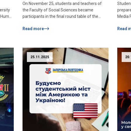
On November 25, students and teachers of
Studen
ersity
the Faculty of Social Sciences became
prepare
m «Human
participants in the final round table of the
Media 
s»
international project «Together We Can» of
Ukraini
Read more
Read 
s
the Empowerment Program for Public
an inte
ons»
 the
Leaders in Ukraine, which was implemented
review 
from February 1 to November 30, 2025 by the
Andriiv
NGO «Social Interaction», NU «Zaporizhzhia
Zaporiz
e-
Polytechnic» in cooperation with the NGO
read an
25.11.2025
20.
ork,
«Human Rights...
th