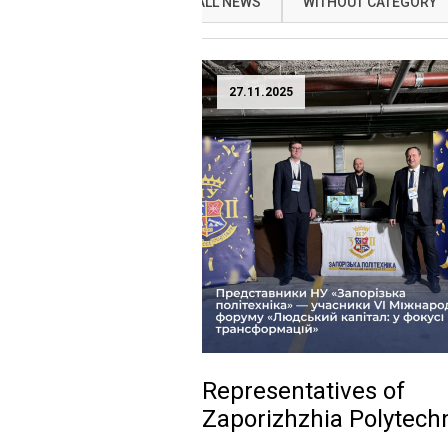
ALL NEWS
WITHOUT CATEGORY
27.11.2025
Representatives of
Zaporizhzhia Polytech
National University are