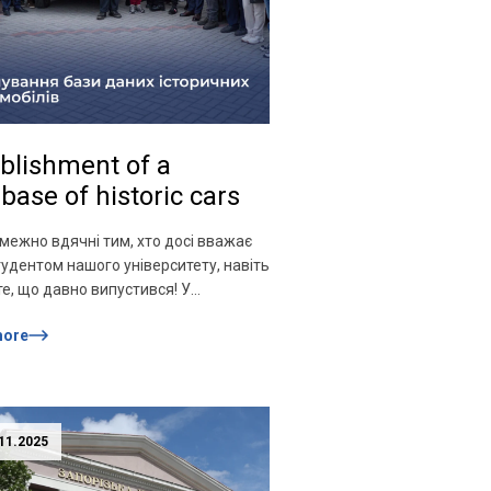
blishment of a
base of historic cars
межно вдячні тим, хто досі вважає
тудентом нашого університету, навіть
те, що давно випустився! У
одний День Студента, 17 листопада,
more
ася ще одна знакова подія! Студент
990 років, Чемпіон України, майстер
, учасник ралі Монте-Карло, володар
рі Європи 2025 року Роман Щипков
тував власний Запорожець Black Fire
11.2025
 унікальну Таврію 11026, […]