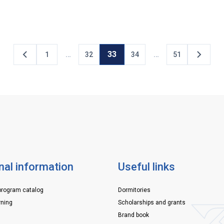
та,
освіти. Форум був присвячений
універ
о
обговоренню тенденцій розвитку
людьми
др
компетентностей, які визначатимуть
примно
професійну успішність у найближчі роки.
ідеали.
Учасники зосередилися на ключових темах,
потужн
…
33
…
1
32
34
51
ського
важливих для освітянської спільноти та
ринку […]
nal information
Useful links
program catalog
Dormitories
rning
Scholarships and grants
Brand book