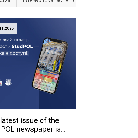
ATSII
INTERNATIONAL ACTIVITY
NAUKA
OSVITA
11.2025
latest issue of the
dPOL newspaper is
available!