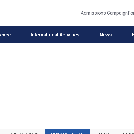
Admissions Campaign
Fo
ience
International Activities
News