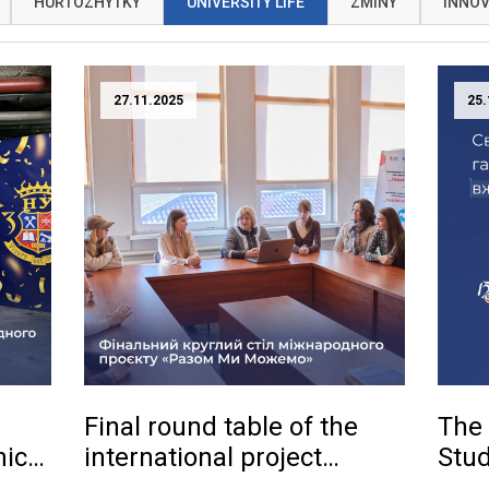
HURTOZHYTKY
UNIVERSITY LIFE
ZMINY
INNOV
27.11.2025
25.
Final round table of the
The 
nic
international project
Stu
«Together We Can»
now 