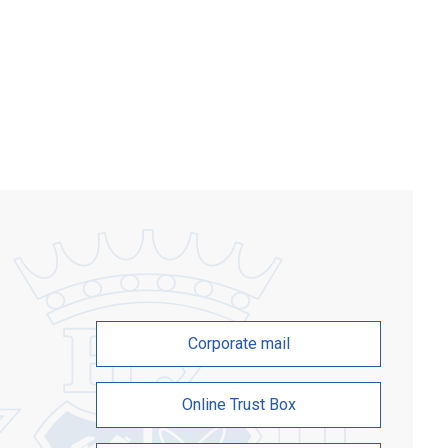
ситету тісно пов’язана з видатними
, покоління яких зберігали й
жували найкращі традиції та високі
 За останні роки університет виріс у
ий […]
Corporate mail
Online Trust Box