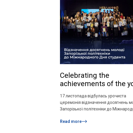
регіону — завідувач […]
Celebrating the
achievements of the y
of Zaporizhzhia
17 листопада відбулась урочиста
Polytechnic University
церемонія відзначення досягнень м
International Student 
Запорізької політехніки до Міжнарод
Дня студента й у межах святкування
Read more
річниці НУ «Запорізька політехніка».
Студентів Політехніки привітали рек