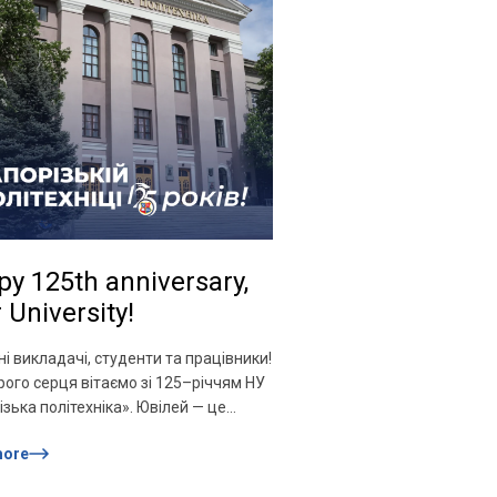
y 125th anniversary,
 University!
і викладачі, студенти та працівники!
рого серця вітаємо зі 125–річчям НУ
ізька політехніка». Ювілей — це
 оглянутися на пройдений шлях,
more
и здобутки та спланувати майбутнє,
чись на багатий досвід. Історія