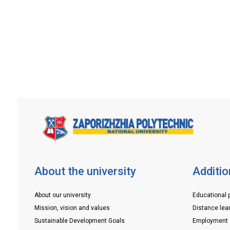
«Запорізька політехніка» Віктор Греш
голова районної адміністрації ЗМР п
Олександрівському району Олексан
Пшеничний, в. о. голови профкому
студентів, аспірантів та докторантів
Світлана Садікова та голова студент
самоврядування […]
About the university
Additio
About our university
Educational 
Mission, vision and values
Distance lea
Sustainable Development Goals
Employment