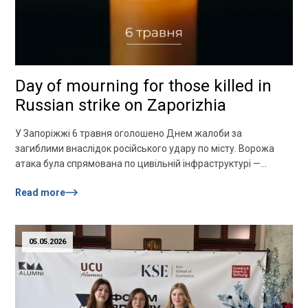
Day of mourning for those killed in
Russian strike on Zaporizhia
У Запоріжжі 6 травня оголошено Днем жалоби за
загиблими внаслідок російського удару по місту. Ворожа
атака була спрямована по цивільній інфраструктурі —
постраждали житлові будинки та інші об’єкти міста.
Read more
Унаслідок удару загинули 12 людей, десятки отримали
поранення. Частина постраждалих перебуває в лікарнях,
інші проходять обстеження та отримують необхідну
допомогу. Загалом зафіксовано понад три десятки
05.05.2026
травмованих. […]