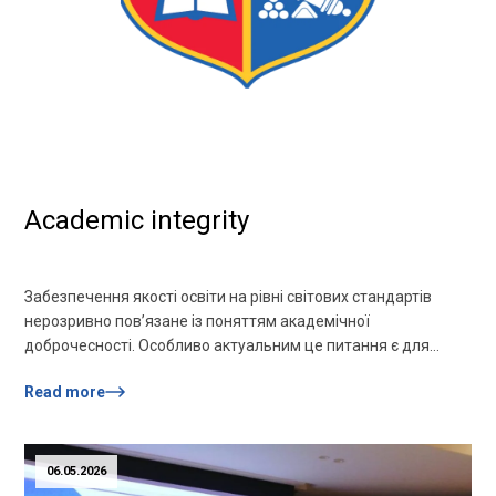
Academic integrity
Забезпечення якості освіти на рівні світових стандартів
нерозривно пов’язане із поняттям академічної
доброчесності. Особливо актуальним це питання є для
майбутніх випускників, що готують до захисту бакалаврські
Read more
та магістерські роботи. Академічна доброчесність — це
сукупність етичних принципів та визначених законом
правил, якими мають керуватися учасники освітнього
процесу під час навчання, викладання та провадження
06.05.2026
наукової (творчої) діяльності […]