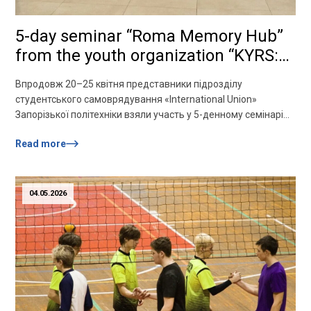
5-day seminar “Roma Memory Hub”
from the youth organization “KYRS:
Kherson Youth Roma Society”
Впродовж 20–25 квітня представники підрозділу
студентського самоврядування «International Union»
Запорізької політехніки взяли участь у 5-денному семінарі
«Roma Memory Hub» від молодіжної організації «KYRS:
Read more
Kherson Youth Roma Society» у місті Одеса. Подія була
присвячена темі геноцидів народів у період Другої світової
війни, зокрема трагедії ромського народу. Впродовж
семінару студенти досліджували питання історичної пам’яті,
04.05.2026
історії та прав […]