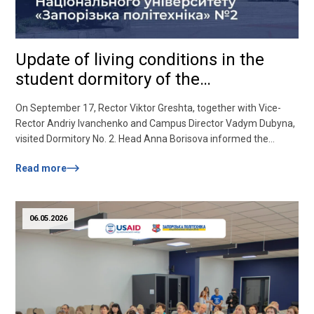
Update of living conditions in the
student dormitory of the
Zaporizhzhia Polytechnic National
On September 17, Rector Viktor Greshta, together with Vice-
University No. 2
Rector Andriy Ivanchenko and Campus Director Vadym Dubyna,
visited Dormitory No. 2. Head Anna Borisova informed the
management about the results of the work done. Implementing
Read more
the National Strategy for Creating a Barrier-Free Space in
Ukraine, the approved action plan for its implementation for
2023–2024 and the relevant decisions of the university...
06.05.2026