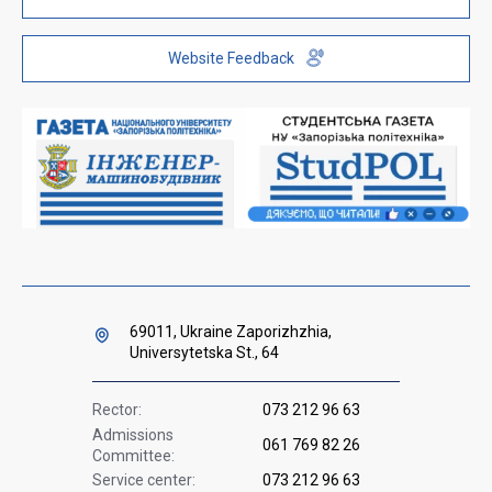
Public information
ZP-Link
Telephone directory
Youth Hub "FREETIME"
Website Feedback
Institutional repository
Paid services
Orders and directives for publication
Ministry of Education and Science of Ukraine
Government hotline 1545
69011, Ukraine Zaporizhzhia,
Universytetska St., 64
Rector:
073 212 96 63
Admissions
061 769 82 26
Committee:
Service center:
073 212 96 63