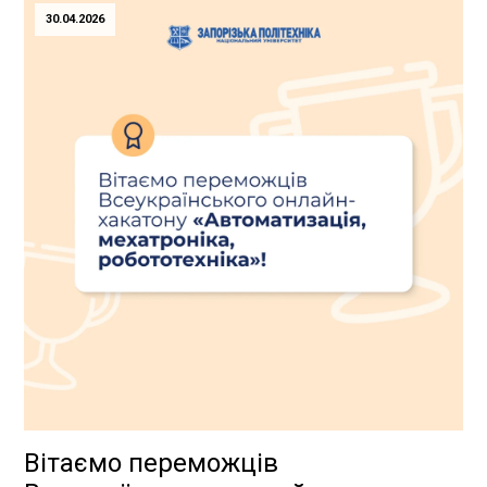
Олександр Понєдєльнік (УФКС–113)2 місце […]
30.04.2026
Вітаємо переможців