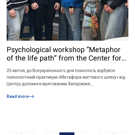
Psychological workshop “Metaphor
of the life path” from the Center for
Assistance to the Rescued of
25 квітня, до Всеукраїнського дня психолога, відбувся
Zaporizhzhia
психологічний практикум «Метафора життєвого шляху» від
Центру допомоги врятованим Запоріжжя,
співорганізатором якого була кафедра психології. Провела
Read more
практикум Тетяна Бородулькіна — психологиня Центру,
доцентка кафедри психології, авторка МАК, авторка і
психологиня проєкту «Психологічний простір “Ентелехія
смислу”». Серед учасників були студенти, магістранти та
випускники НУ «Запорізька політехніка», психологи міста та
викладачі. За […]