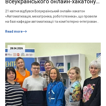
Всеукраїнського онлайн-хакатону
«Автоматизація, мехатроніка,
21 квітня відбувся Всеукраїнський онлайн-хакатон
робототехніка»!
«Автоматизація, мехатроніка, робототехніка», що провели
на базі кафедри автоматизації та комп’ютерно-інтегрованих
технологій до 60–ї річниці Луцького національного
Read more
технічного університету. У змаганнях взяли участь 11
команд із 5 закладів освіти, серед яких дві команди з НУ
«Запорізька політехніка». Наших учасників підготували
доцент кафедри електроприводу та автоматизації
28.04.2026
промислових установок Юрій Крисан та […]