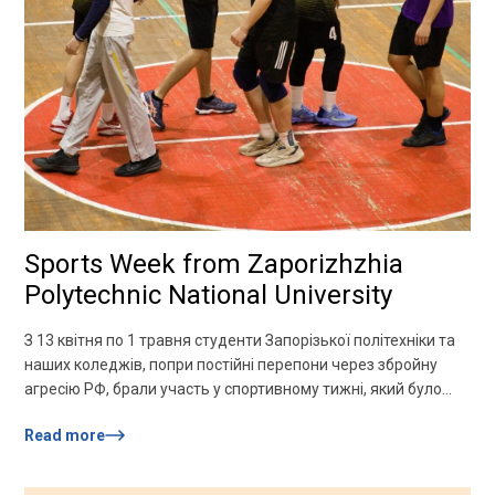
Sports Week from Zaporizhzhia
Polytechnic National University
З 13 квітня по 1 травня студенти Запорізької політехніки та
наших коледжів, попри постійні перепони через збройну
агресію РФ, брали участь у спортивному тижні, який було
проведено за ініціативи профкому студентів та
Read more
студентського самоврядування, а також за підтримки
кафедри фізичної культури, олімпійських та неолімпійських
видів спорту. Наші переможці: Бадмінтон:1 місце —