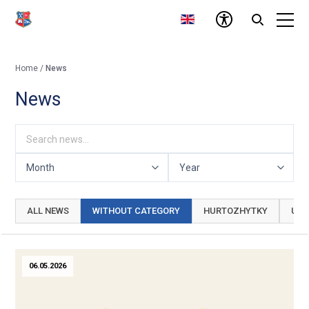
Home
/
News
News
ALL NEWS
WITHOUT CATEGORY
HURTOZHYTKY
UNI
06.05.2026