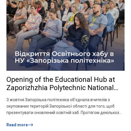
Opening of the Educational Hub at
Zaporizhzhia Polytechnic National
University
3 жовтня Запорізька політехніка об’єднала вчителів з
окупованих територій Запорізької області для того, щоб
презентувати оновлений освітній хаб. Протягом декількох
місяців продовжувалось реконструкція та ми нарешті
Read more
відкрили двері для тих, хто цього найбільше потребує. Для