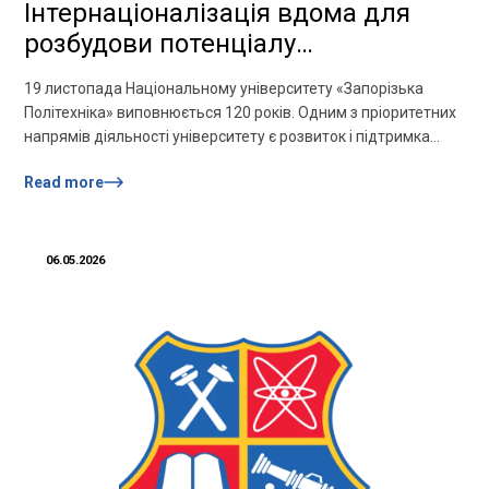
Інтернаціоналізація вдома для
розбудови потенціалу
політехнічної освіти в Україні
19 листопада Національному університету «Запорізька
Політехніка» виповнюється 120 років. Одним з пріоритетних
напрямів діяльності університету є розвиток і підтримка
міжнародної політехнічної спільноти. Сьогодні Університет є
Read more
виконавцем міжнародних проєктів DAAD, Erasmus+ CBHE,
Erasmus+ KA107 та інших. З метою підвищення якості
політехнічної освіти та інтернаціоналізації вдома
Національний Університет «Запорізька Політехніка»
06.05.2026
проводить з 18.11.20 по 20.11.20 Міжнародний тиждень, […]